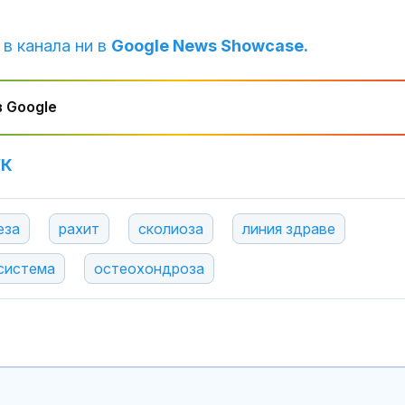
 в канала ни в
Google News Showcase.
 Google
УК
еза
рахит
сколиоза
линия здраве
система
остеохондроза