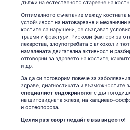
дължи на естественото стареене на костн
Оптималното съчетание между костната м
устойчивост на натоварване и механични 
костите са нарушени, се създават условия
травми и фрактури. Рискови фактори за о
лекарства, злоупотребата с алкохол и тю
намалената двигателна активност и разби
отговорни за здравето на костите, каквито
и др.
За да си поговорим повече за заболявания
здраве, диагностиката и възможностите з
специалист ендокринолог
с дългогодише
на щитовидната жлеза, на калциево-фосф
и остеопороза.
Целия разговор гледайте във видеото!