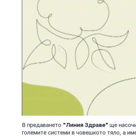
Loaded
:
Unmute
2.40%
В предаването
"Линия Здраве"
ще насочи
големите системи в човешкото тяло, а и