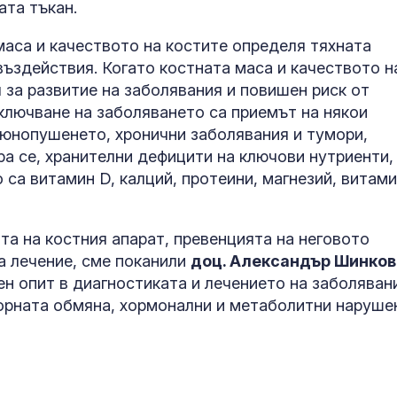
ата тъкан.
Как войните 
Иран и Украйн
аса и качеството на костите определя тяхната
превърнаха в
енергиен шок
въздействия. Когато костната маса и качеството н
 за развитие на заболявания и повишен риск от
Меган Маркъл
тключване на заболяването са приемът на някои
бански в басе
тюнопушенето, хронични заболявания и тумори,
ЧРД
ра се, хранителни дефицити на ключови нутриенти,
 са витамин D, калций, протеини, магнезий, витам
та на костния апарат, превенцията на неговото
а лечение, сме поканили
доц. Александър Шинков
н опит в диагностиката и лечението на заболяван
орната обмяна, хормонални и метаболитни наруше