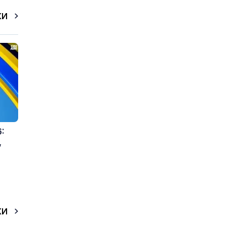
КИ
:
,
КИ