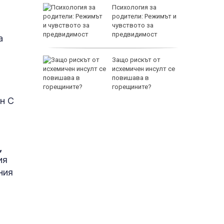
между
Психология за
а се
родители: Режимът и
 един
чувството за
предвидимост
а
EUR
 по
Защо рискът от
йна за
исхемичен инсулт се
повишава в
горещините?
ин С
,
800 EUR
ия
ния