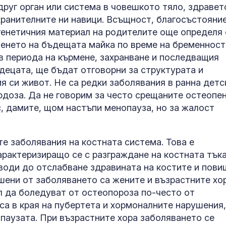
друг орган или система в човешкото тяло, здравет
 хранителните ни навици. Всъщност, благосъстояни
 генетичния материал на родителите още определя
ненето на бъдещата майка по време на бременност
 в периода на кърмене, захранване и последващия
децата, ще бъдат отговорни за структурата и
я си живот. Не са редки заболявания в ранна детс
ордоза. Да не говорим за често срещаните остеопе
с, дамите, щом настъпи менопауза, но за жалост
За наказание:
в “месомелач
е заболявания на костната система. Това е
руски войник
рактеризиращо се с разграждане на костната тъка
в рокля (ВИД
 води до отслабване здравината на костите и пови
шени от заболяването са жените и възрастните хор
Китай тества 
опасни мисии:
л да боледуват от остеопороза по-често от
щурмовите
са в края на пубертета и хормоналните нарушения,
хеликоптери 
опаузата. При възрастните хора заболяването се
полети под радара