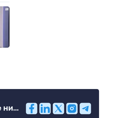
ни...