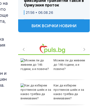
фиксирани транзитни такси в
о на
Ормузкия проток
ето
21:56 • 06.08.26
 още
та,
ВИЖ ВСИЧКИ НОВИНИ
ка
ния
 Пратиха
Можем ли да живеем
ката”
до 146 години, а и
 облечен
повече?
н и
ЕО 16+)
шен
а.
Z-10 за
Как да изберем
протеинов шейк и за
какво трябва да
тренират
внимаваме?