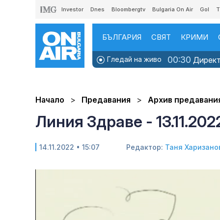
Investor
Dnes
Bloombergtv
Bulgaria On Air
Gol
T
БЪЛГАРИЯ
СВЯТ
КРИМИ
00:30
Гледай на живо
Директн
Начало
Предавания
Архив предавани
Линия Здраве - 13.11.202
14.11.2022 • 15:07
Редактор:
Таня Харизано