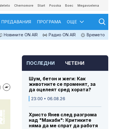
deteto
Chernomore
Start
Posoka
Boec
Megavselena
ПРЕДАВАНИЯ
ПРОГРАМА
ОЩЕ
Новините ON AIR
Радио ON AIR
Времето
ПОСЛЕДНИ
ЧЕТЕНИ
Шум, бетон и жеги: Как
животните се променят, за
да оцелеят сред хората?
23:00 • 06.08.26
Христо Янев след разгрома
над "Макаби": Критиките
няма да ме спрат да работя