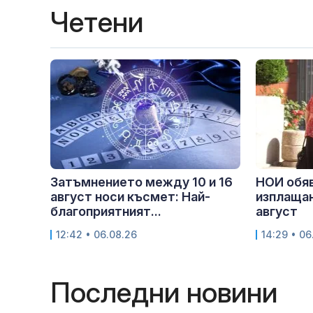
Четени
Затъмнението между 10 и 16
НОИ обяв
август носи късмет: Най-
изплащан
благоприятният...
август
12:42 • 06.08.26
14:29 • 06
Последни новини