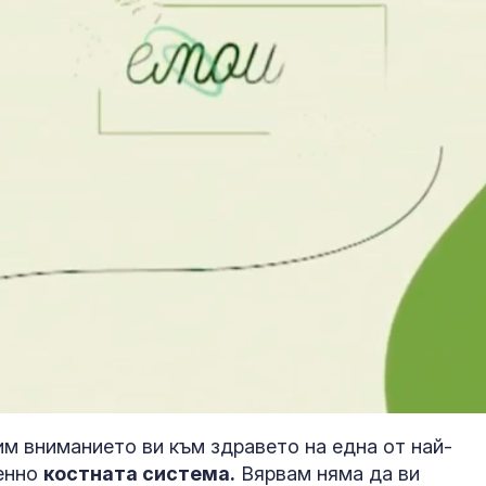
м вниманието ви към здравето на една от най-
менно
костната система.
Вярвам няма да ви