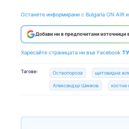
Останете информирани с Bulgaria ON AIR и
Добави ни в предпочитани източници в
Харесайте страницата ни във Facebook
Т
Тагове:
Остеопороза
щитовидна жл
Александър Шинков
костна 