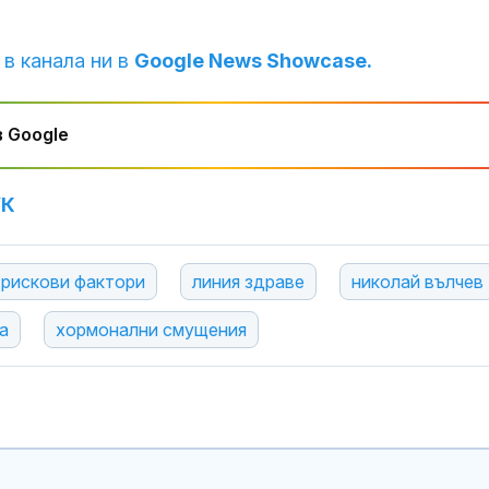
Една от 36: На
Острова се п
Lada Niva уник
 в канала ни в
Google News Showcase.
хил. паунда
Венера във Ве
 Google
какво предст
зодиите?
УК
рискови фактори
линия здраве
николай вълчев
а
хормонални смущения