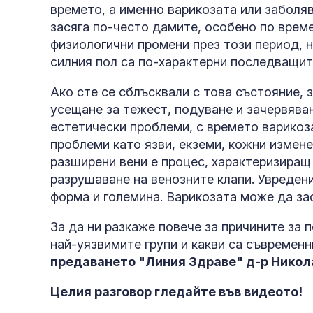
времето, а именно варикозата или заболя
засяга по-често дамите, особено по врем
физиологични промени през този период, н
силния пол са по-характерни последващит
Ако сте се сблъсквали с това състояние, з
усещане за тежест, подуване и зачервяван
естетически проблеми, с времето варико
проблеми като язви, екземи, кожни измене
разширени вени е процес, характеризиращ
разрушаване на венозните клапи. Увредени
форма и големина. Варикозата може да засе
За да ни разкаже повече за причините за 
най-уязвимите групи и какви са съвремен
предаването "Линия Здраве" д-р Никола
Целия разговор гледайте във видеото!