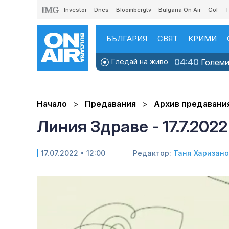
Investor
Dnes
Bloombergtv
Bulgaria On Air
Gol
T
БЪЛГАРИЯ
СВЯТ
КРИМИ
04:40
Гледай на живо
Големит
Начало
Предавания
Архив предавани
Линия Здраве - 17.7.2022
17.07.2022 • 12:00
Редактор:
Таня Харизан