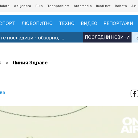
ialoto
Az-jenata
Puls
Teenproblem
Automedia
Imoti.net
Rabota
Az-
СПОРТ
ЛЮБОПИТНО
ТЕХНО
ВИДЕО
РЕПОРТАЖИ
е последици - обзорно, ...
ПОСЛЕДНИ НОВИНИ
я
Линия Здраве
ова