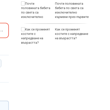
Почти половината
родава
бебета по света са
ат за 22
изключително
кърмени през първите
шест месеца
→
зни -
Как се променят
ои за
костите с напредване
на възрастта?