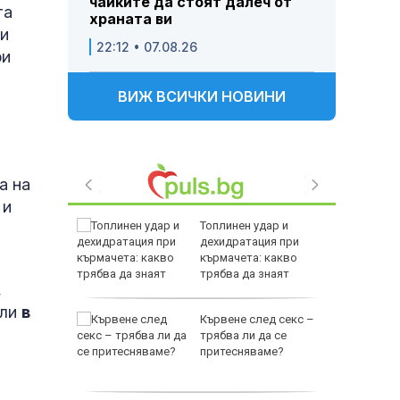
чайките да стоят далеч от
та
храната ви
 и
22:12 • 07.08.26
ри
ВИЖ ВСИЧКИ НОВИНИ
а на
 и
ъл: ФСБ
Топлинен удар и
съдбата
дехидратация при
т
кърмачета: какво
трябва да знаят
,
родителите
или
в
е
Кървене след секс –
като
трябва ли да се
а
притесняваме?
слуги