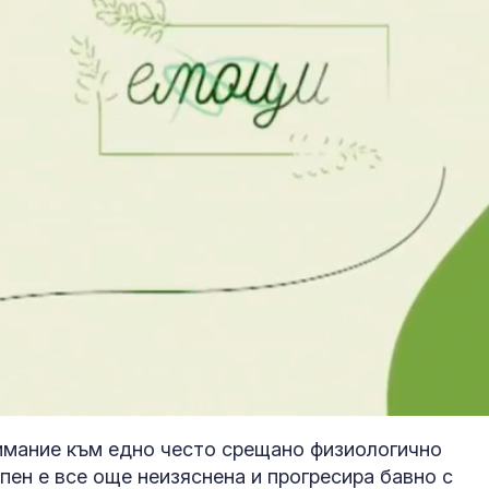
имание към едно често срещано физиологично
пен е все още неизяснена и прогресира бавно с