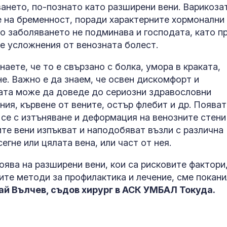
ването, по-познато като разширени вени. Варикоза
е на бременност, поради характерните хормонални
о заболяването не подминава и господата, като п
е усложнения от венозната болест.
наете, че то е свързано с болка, умора в краката,
е. Важно е да знаем, че освен дискомфорт и
зата може да доведе до сериозни здравословни
ния, кървене от вените, остър флебит и др. Появат
 се с изтъняване и деформация на венозните стени
Страх в Крем
те вени изпъкват и наподобяват възли с различна
вече решава 
гне или цялата вена, или част от нея.
на руския ели
поява на разширени вени, кои са рисковите фактори
ните методи за профилактика и лечение, сме покан
Страната ни с
й Вълчев, съдов хирург в АСК УМБАЛ Токуда.
позиционира 
дестинация з
космически у