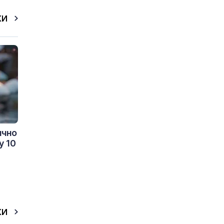
КИ
ично
у 10
КИ