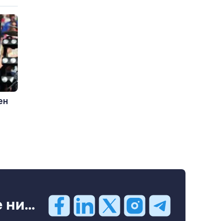
ен
ни...