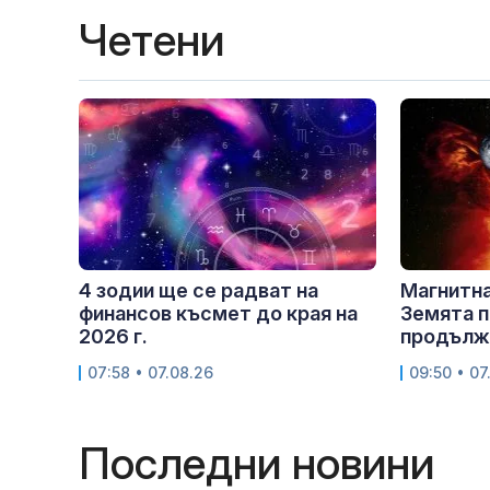
Четени
4 зодии ще се радват на
Магнитна
финансов късмет до края на
Земята п
2026 г.
продължи
07:58 • 07.08.26
09:50 • 07
Последни новини