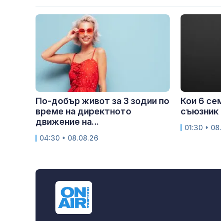
По-добър живот за 3 зодии по
Кои 6 се
време на директното
съюзник 
движение на...
01:30 • 08
04:30 • 08.08.26