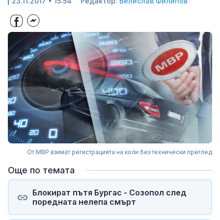
23.11.2017 • 15:54
Редактор:
Велислав Филипов
От МВР взимат регистрацията на коли без технически преглед
Още по темата
Блокират пътя Бургас - Созопол след
поредната нелепа смърт