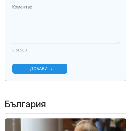
0
от 500
ДОБАВИ
България