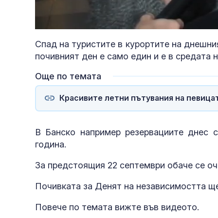
Loaded
:
Unmute
39.30%
Спад на туристите в курортите на днешни
почивният ден е само един и е в средата 
Още по темата
Красивите летни пътувания на певица
В Банско например резервациите днес с
година.
За предстоящия 22 септември обаче се оча
Почивката за Денят на независимостта щ
Повече по темата вижте във видеото.