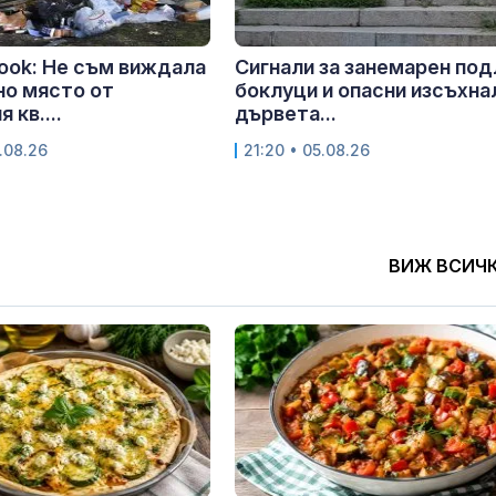
ook: Не съм виждала
Сигнали за занемарен под
но място от
боклуци и опасни изсъхна
 кв....
дървета...
.08.26
21:20 • 05.08.26
ВИЖ ВСИЧ