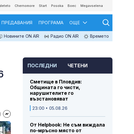
deteto
Chernomore
Start
Posoka
Boec
Megavselena
ПРЕДАВАНИЯ
ПРОГРАМА
ОЩЕ
Новините ON AIR
Радио ON AIR
Времето
ПОСЛЕДНИ
ЧЕТЕНИ
6
Сметище в Пловдив:
Общината го чисти,
нарушителите го
възстановяват
23:00 • 05.08.26
От Helpbook: Не съм виждала
по-мръсно място от