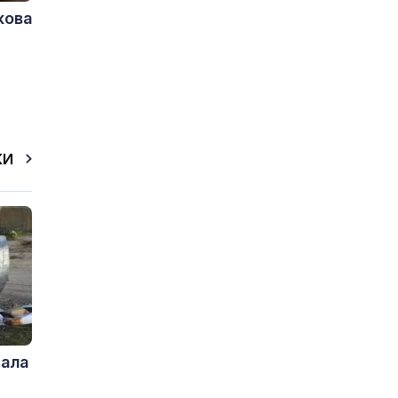
кова
КИ
дала