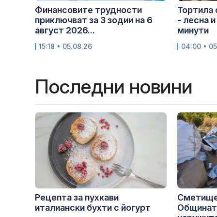
Финансовите трудности
Тортила 
приключват за 3 зодии на 6
- лесна и
август 2026...
минути
15:18 • 05.08.26
04:00 • 05
Последни новини
Рецепта за пухкави
Сметище
италиански бухти с йогурт
Общината