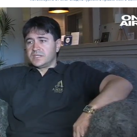
Ретроградният Хирон
Лазерна лито
ще направи животът
на конкремен
по-лесен за 5 зодии
уретера – под
показания и
противопоказания
Бракът се отразява
Мултивитами