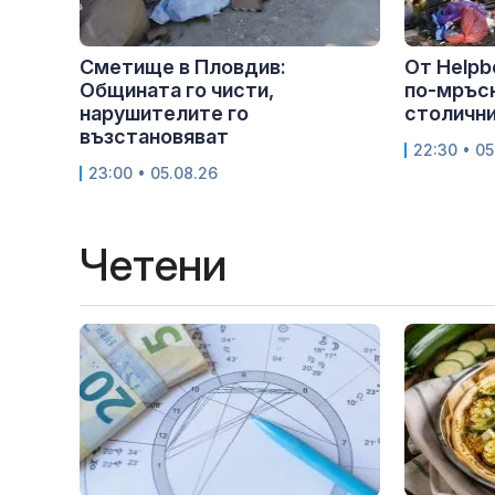
Сметище в Пловдив:
От Helpb
Общината го чисти,
по-мръс
нарушителите го
столичния
възстановяват
22:30 • 05
23:00 • 05.08.26
Четени