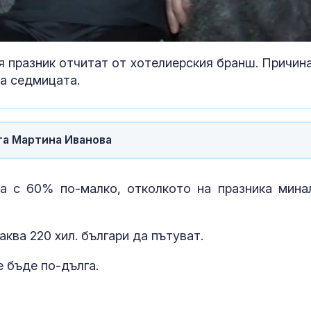
доста добре на Тейлър
може да подп
Суифт
активността 
напреднала в
я празник отчитат от хотелиерския бранш. Причина
Храни и напитки за
Сухота в очит
ускоряване на
причини и ре
на седмицата.
метаболизма
проблема
Украинските дронове
ЕКИП: Българи
та Мартина Иванова
вече сами довеждат
доплатили на
атаката до край след
млн. лв. за л
загуба на сигнал
през 2025 г.
а с 60% по-малко, отколкото на празника мина
ква 220 хил. българи да пътуват.
е бъде по-дълга.