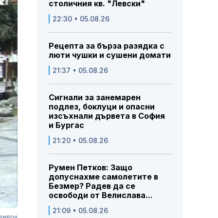
столичния кв. "Левски"
22:30 • 05.08.26
Рецепта за бърза разядка с
люти чушки и сушени домати
21:37 • 05.08.26
Сигнали за занемарен
подлез, боклуци и опасни
изсъхнали дървета в София
и Бургас
21:20 • 05.08.26
Румен Петков: Защо
допуснахме самолетите в
Безмер? Радев да се
освободи от Велислава...
21:09 • 05.08.26
тември