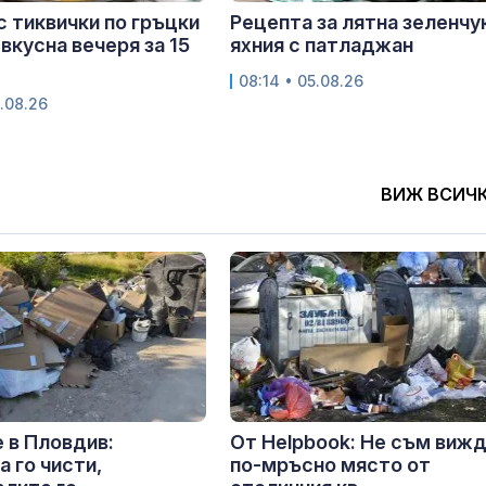
с тиквички по гръцки
Рецепта за лятна зеленчу
 вкусна вечеря за 15
яхния с патладжан
08:14 • 05.08.26
.08.26
ВИЖ ВСИЧ
 в Пловдив:
От Helpbook: Не съм виж
 го чисти,
по-мръсно място от