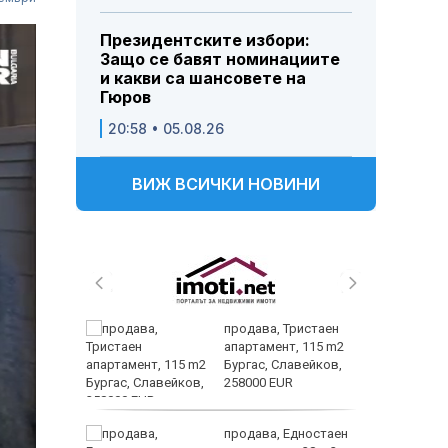
Президентските избори:
Защо се бавят номинациите
и какви са шансовете на
Гюров
20:58 • 05.08.26
ВИЖ ВСИЧКИ НОВИНИ
трипсия
продава, Тристаен
т в
апартамент, 115 m2
ходи,
Бургас, Славейков,
258000 EUR
ните
продава, Едностаен