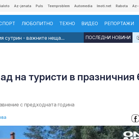
ialoto
Az-jenata
Puls
Teenproblem
Automedia
Imoti.net
Rabota
Az-
СПОРТ
ЛЮБОПИТНО
ТЕХНО
ВИДЕО
РЕПОРТАЖИ
я сутрин - важните неща...
ПОСЛЕДНИ НОВИНИ
ад на туристи в празничния 
равнение с предходната година
ова