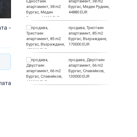
омогне
апартамент, 38 m2
в
Бургас, Меден Рудник,
ъзраст
44880 EUR
та -
е –
продава, Тристаен
шение на
апартамент, 85 m2
Бургас, Възраждане,
170000 EUR
те са
продава, Двустаен
д 744
апартамент, 66 m2
екарства
Бургас, Славейков,
130000 EUR
електри
лата
продава,
Ателие,Таван, Студио,
54 m2 Бургас,
Сарафово, 104000 EUR