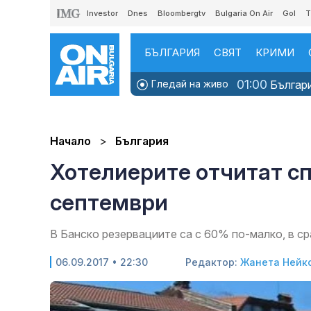
Investor
Dnes
Bloombergtv
Bulgaria On Air
Gol
T
БЪЛГАРИЯ
СВЯТ
КРИМИ
01:00
Гледай на живо
Българи
Начало
България
Хотелиерите отчитат сп
септември
В Банско резервациите са с 60% по-малко, в с
06.09.2017 • 22:30
Редактор:
Жанета Нейк