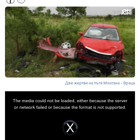
Две жертви на пътя Монтана - Враца
This
is
The media could not be loaded, either because the server
a
modal
or network failed or because the format is not supported.
window.
Video
Player
is
loading.