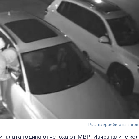
Ръст на кражбите на авто
иналата година отчетоха от МВР. Изчезналите кол