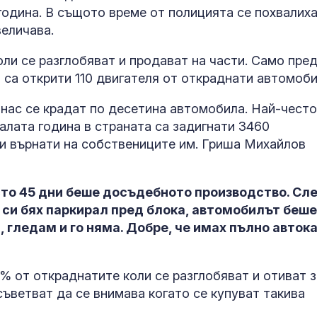
одина. В същото време от полицията се похвалиха
величава.
ли се разглобяват и продават на части. Само пре
о са открити 110 двигателя от откраднати автомоби
 нас се крадат по десетина автомобила. Най-често
алата година в страната са задигнати 3460
 и върнати на собствениците им. Гриша Михайлов
то 45 дни беше досъдебното производство. Сл
УЕФА наложи 23 000
Топлинен удар
евро глоба на Левски
дехидратация
о си бях паркирал пред блока, автомобилът беше
кърмачета: к
 гледам и го няма. Добре, че имах пълно авток
трябва да зн
родителите
Последен ден на
Кървене след
% от откраднатите коли се разглобяват и отиват з
цените в лева и евро:
трябва ли да 
съветват да се внимава когато се купуват такива
Потребители усещат
притеснявам
поскъпване на храните