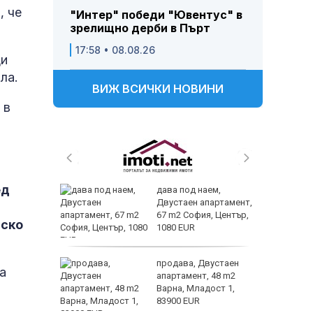
, че
"Интер" победи "Ювентус" в
зрелищно дерби в Пърт
17:58 • 08.08.26
ди
ла.
ВИЖ ВСИЧКИ НОВИНИ
 в
ед
 и
дава под наем,
 при
Двустаен апартамент,
акво
67 m2 София, Център,
аско
аят
1080 EUR
 секс –
продава, Двустаен
а
се
апартамент, 48 m2
е?
Варна, Младост 1,
83900 EUR