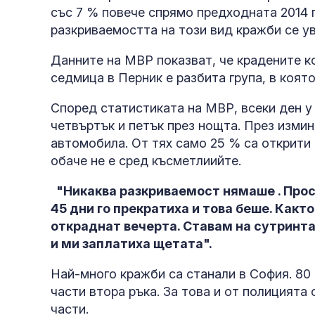
със 7 % повече спрямо предходната 2014 г
разкриваемостта на този вид кражби се у
Данните на МВР показват, че крадените ко
седмица в Перник е разбита група, в коят
Според статистиката на МВР, всеки ден у
четвъртък и петък през нощта. През измин
автомобила. От тях само 25 % са открити
обаче не е сред късметлиийте.
"Никаква разкриваемост нямаше . Прос
45 дни го прекратиха и това беше. Какт
откраднат вечерта. Ставам на сутринта,
и ми заплатиха щетата".
Най-много кражби са станали в София. 80 
части втора ръка. За това и от полицията 
части.