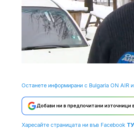
Loaded
:
Unmute
35.81%
Останете информирани с Bulgaria ON AIR и
Добави ни в предпочитани източници в
Харесайте страницата ни във Facebook
Т