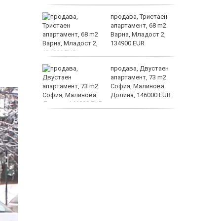
ината
продава, Тристаен
та са
апартамент, 68 m2
о
Варна, Младост 2,
 първите
134900 EUR
астерои
нят
продава, Двустаен
предване
апартамент, 73 m2
?
София, Малинова
Долина, 146000 EUR
дава под наем, Офис,
100 m2 София, Център,
800 EUR