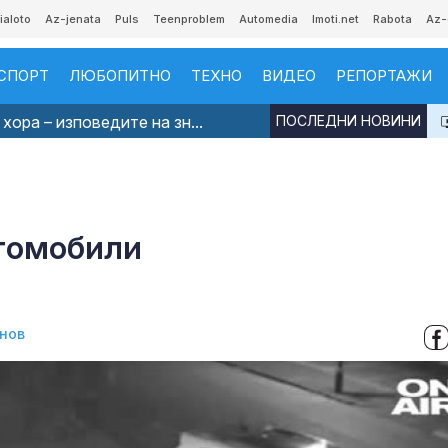
ialoto
Az-jenata
Puls
Teenproblem
Automedia
Imoti.net
Rabota
Az-
СПОРТ
ЛЮБОПИТНО
ТЕХНО
ВИДЕО
РЕПОРТАЖИ
хора – изповедите на зн...
ПОСЛЕДНИ НОВИНИ
втомобили
нов