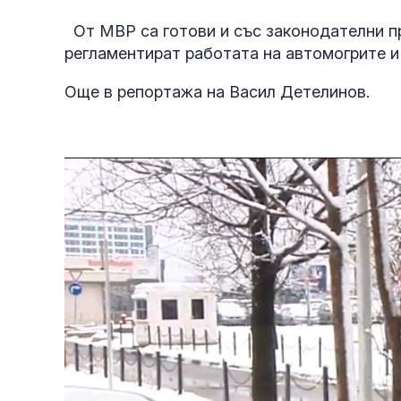
От МВР са готови и със законодателни пр
регламентират работата на автомогрите и
Още в репортажа на Васил Детелинов.
окупираните 