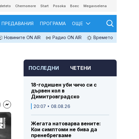
deteto
Chernomore
Start
Posoka
Boec
Megavselena
ПРЕДАВАНИЯ
ПРОГРАМА
ОЩЕ
Новините ON AIR
Радио ON AIR
Времето
ПОСЛЕДНИ
ЧЕТЕНИ
18-годишен уби чичо си с
дървен кол в
Димитровградско
20:07 • 08.08.26
Жегата натоварва вените:
Кои симптоми не бива да
пренебрегваме