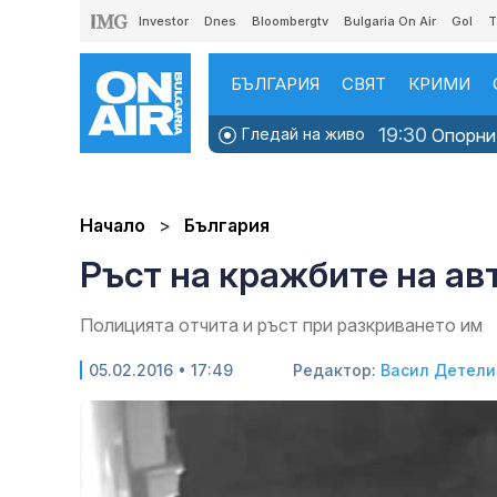
Investor
Dnes
Bloombergtv
Bulgaria On Air
Gol
T
БЪЛГАРИЯ
СВЯТ
КРИМИ
19:30
Гледай на живо
Опорни 
Начало
България
Ръст на кражбите на а
Полицията отчита и ръст при разкриването им
05.02.2016 • 17:49
Редактор:
Васил Детели