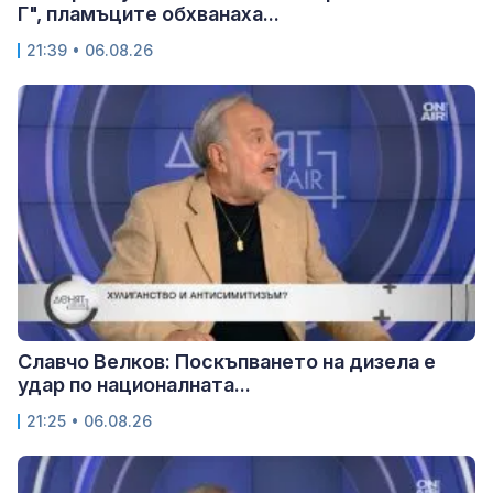
Г", пламъците обхванаха...
21:39 • 06.08.26
Славчо Велков: Поскъпването на дизела е
удар по националната...
21:25 • 06.08.26