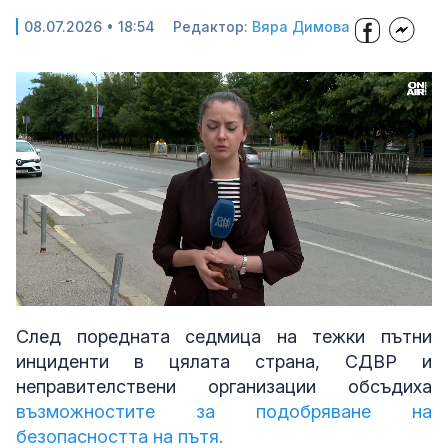
08.07.2026 • 18:54
Редактор:
Вяра Димова
Loaded
:
Unmute
34.50%
След поредната седмица на тежки пътни
инциденти в цялата страна, СДВР и
неправителствени организации обсъдиха
възможностите за подобряване на
безопасността на пътя.