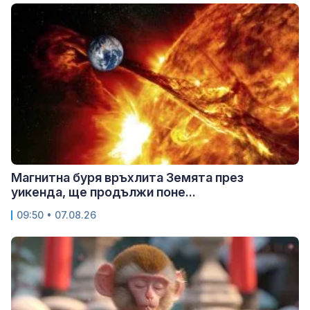
Магнитна буря връхлита Земята през
уикенда, ще продължи поне...
09:50 • 07.08.26