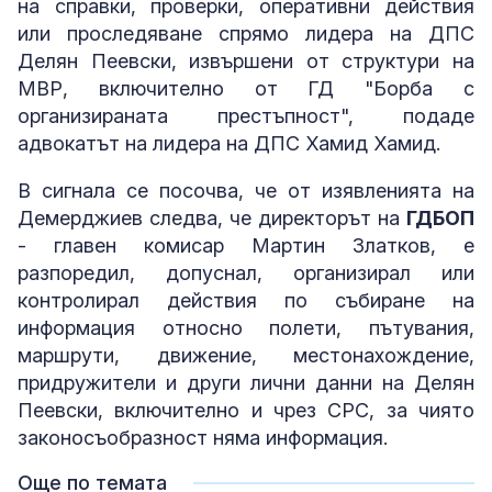
на справки, проверки, оперативни действия
или проследяване спрямо лидера на ДПС
Делян Пеевски, извършени от структури на
МВР, включително от ГД "Борба с
организираната престъпност", подаде
адвокатът на лидера на ДПС Хамид Хамид.
В сигнала се посочва, че от изявленията на
Демерджиев следва, че директорът на
ГДБОП
- главен комисар Мартин Златков, е
разпоредил, допуснал, организирал или
контролирал действия по събиране на
информация относно полети, пътувания,
маршрути, движение, местонахождение,
придружители и други лични данни на Делян
Пеевски, включително и чрез СРС, за чиято
законосъобразност няма информация.
Още по темата