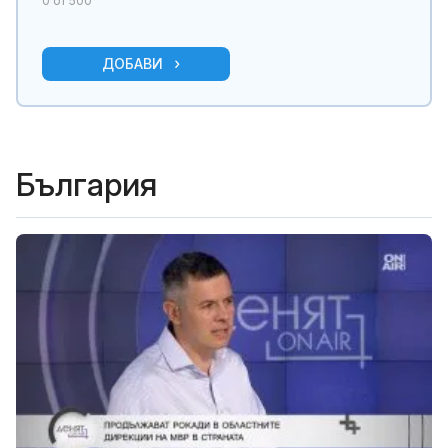
0
от 500
ДОБАВИ
България