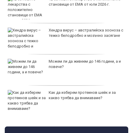
становище от ЕМА от юли 2026 г.
Хендра вирус – австралийска зооноза с
тежко белодробно и мозъчно засягане
Можем ли да живеем до 146 години, а и
повече?
Как да изберем протеинов шейк и за
какво трябва да внимаваме?