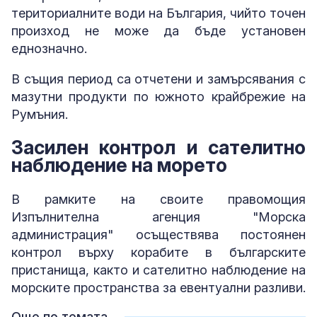
териториалните води на България, чийто точен
произход не може да бъде установен
еднозначно.
В същия период са отчетени и замърсявания с
мазутни продукти по южното крайбрежие на
Румъния.
Засилен контрол и сателитно
наблюдение на морето
В рамките на своите правомощия
Изпълнителна агенция "Морска
администрация" осъществява постоянен
контрол върху корабите в българските
пристанища, както и сателитно наблюдение на
морските пространства за евентуални разливи.
Още по темата