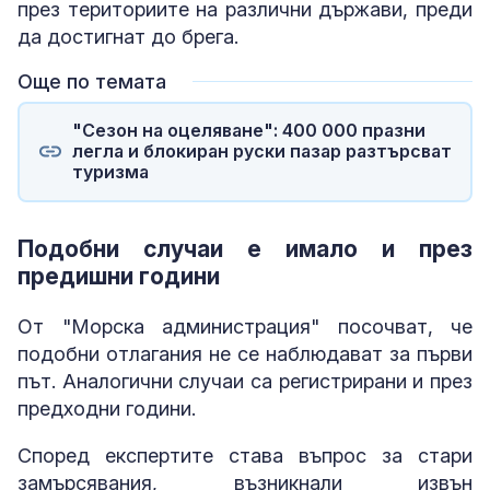
през териториите на различни държави, преди
да достигнат до брега.
Още по темата
"Сезон на оцеляване": 400 000 празни
легла и блокиран руски пазар разтърсват
туризма
Подобни случаи е имало и през
предишни години
От "Морска администрация" посочват, че
подобни отлагания не се наблюдават за първи
път. Аналогични случаи са регистрирани и през
предходни години.
Според експертите става въпрос за стари
замърсявания, възникнали извън