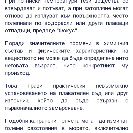
При по-ниски температури тези вещества се
втвърдяват и потъват, а при затопляне могат
отново да изплуват към повърхността, често
полепнали по водорасли или други плаващи
отпадъци, предаде "Фокус".
Поради значителните промени в химичния
състав и физическите характеристики на
веществото не може да бъде определена нито
неговата възраст, нито конкретният му
произход.
Това прави практически невъзможно
установяването на плавателен съд или друг
източник, който да бъде свързан с
първоначалното замърсяване.
Подобни катранени топчета могат да изминат
големи разстояния в морето, включително