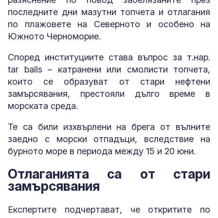
последните дни мазутни топчета и отлагания
по плажовете на Северното и особено на
Южното Черноморие.
Според институциите става въпрос за т.нар.
tar balls – катранени или смолисти топчета,
които се образуват от стари нефтени
замърсявания, престояли дълго време в
морската среда.
Те са били изхвърлени на брега от вълните
заедно с морски отпадъци, вследствие на
бурното море в периода между 15 и 20 юни.
Отлаганията са от стари
замърсявания
Експертите подчертават, че откритите по