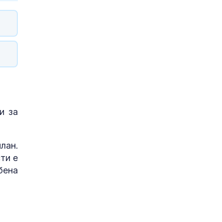
и за
лан.
ти е
бена