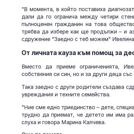
"В момента, в който поставиха диагноза
защити нацио
дали да го огранича между четири сте
пълноценен гражданин на това общество
трябва да избере как ще продължи – и а
сдружение "Заедно с теб можем" Ивелина
чадъри и огр
От личната кауза към помощ за де
Вместо да приеме ограниченията, Ив
собствения си син, но и за други деца съ
Така заедно с други родители създава сд
увреждания и техните семейства.
"Ние сме едно триединство – дете, специа
трудно да приемат, че детето им има ра
слуха и говора Марина Калчева.