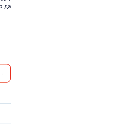
о да
→