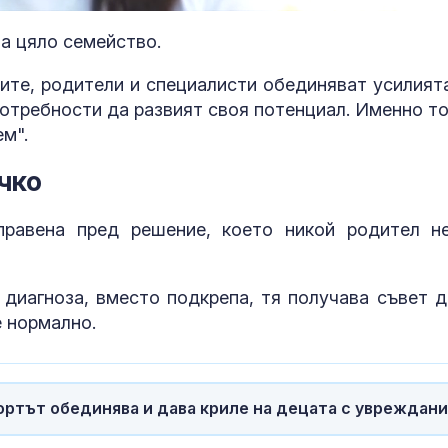
а цяло семейство.
ите, родители и специалисти обединяват усилията
потребности да развият своя потенциал. Именно то
м".
чко
Шофьор на автобус с
Топлинен удар
правена пред решение, което никой родител н
телефон в ръка зад
дехидратация
волана: Гледа TikTok и
кърмачета: к
кара с лакти (ВИДЕО)
трябва да зн
родителите
 диагноза, вместо подкрепа, тя получава съвет д
е нормално.
Медведев: Западът
Кървене след
използва Грузия като
трябва ли да 
инструмент срещу
притеснявам
Русия
ортът обединява и дава криле на децата с увреждани
Христо Гаджев: Да
Почти полов
видим как
бебета по све