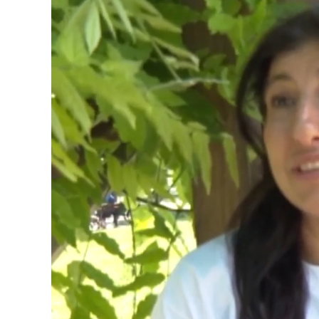
Loaded
:
Unmute