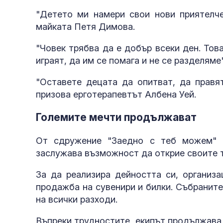
"Детето ми намери свои нови приятелче
майката Петя Димова.
"Човек трябва да е добър всеки ден. Тов
играят, да им се помага и не се разделяме
"Оставете децата да опитват, да правят
призова ерготерапевтът Албена Уей.
Големите мечти продължават
От сдружение "Заедно с теб можем" в
заслужава възможност да открие своите т
За да реализира дейността си, организа
продажба на сувенири и билки. Събраните
на всички разходи.
Въпреки трудностите, екипът продължава