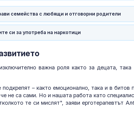
драви семейства с любящи и отговорни родители
те си за употреба на наркотици
азвитието
зключително важна роля както за децата, така 
 подкрепят – както емоционално, така и в битов п
че не са сами. Но и нашата работа като специалис
тколкото те си мислят", заяви ерготерапевтът Ал