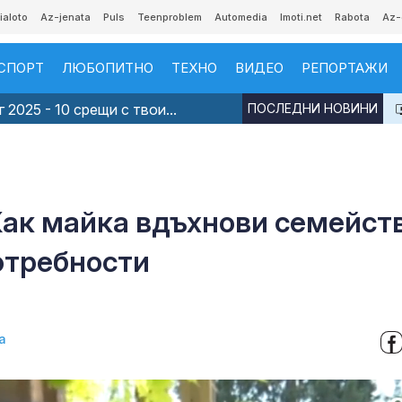
ialoto
Az-jenata
Puls
Teenproblem
Automedia
Imoti.net
Rabota
Az-
СПОРТ
ЛЮБОПИТНО
ТЕХНО
ВИДЕО
РЕПОРТАЖИ
 2025 - 10 срещи с твои...
ПОСЛЕДНИ НОВИНИ
Как майка вдъхнови семейст
отребности
а