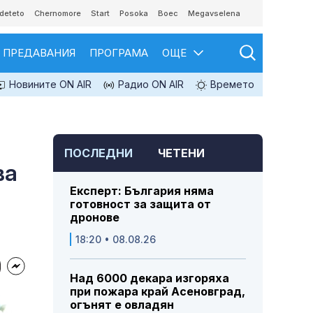
deteto
Chernomore
Start
Posoka
Boec
Megavselena
ПРЕДАВАНИЯ
ПРОГРАМА
ОЩЕ
Новините ON AIR
Радио ON AIR
Времето
ПОСЛЕДНИ
ЧЕТЕНИ
ва
Експерт: България няма
готовност за защита от
дронове
18:20 • 08.08.26
Над 6000 декара изгоряха
при пожара край Асеновград,
огънят е овладян