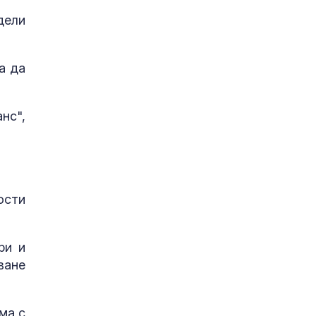
дели
а да
нс",
ости
ри и
ване
ма с