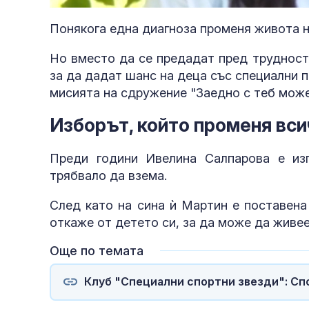
45.73%
Понякога една диагноза променя живота н
Но вместо да се предадат пред трудност
за да дадат шанс на деца със специални 
мисията на сдружение "Заедно с теб може
Изборът, който променя вси
Преди години Ивелина Салпарова е из
трябвало да взема.
След като на сина ѝ Мартин е поставена
откаже от детето си, за да може да живе
Още по темата
Клуб "Специални спортни звезди": Сп