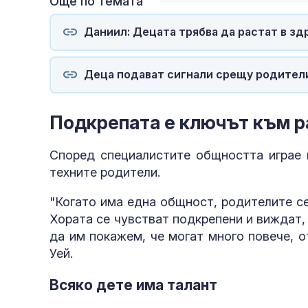
Още по темата
Даниил: Децата трябва да растат в з
Деца подават сигнали срещу родители
Подкрепата е ключът към р
Според специалистите общността играе и
техните родители.
"Когато има една общност, родителите се
Хората се чувстват подкрепени и виждат, 
да им покажем, че могат много повече, о
Уей.
Всяко дете има талант