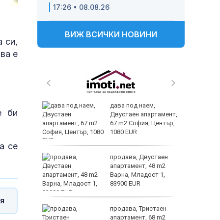
17:26 • 08.08.26
ВИЖ ВСИЧКИ НОВИНИ
 си,
ва е
 и
дава под наем,
е би
 при
Двустаен апартамент,
акво
67 m2 София, Център,
аят
1080 EUR
а се
 секс –
продава, Двустаен
се
апартамент, 48 m2
е?
Варна, Младост 1,
83900 EUR
я
ината
продава, Тристаен
та са
апартамент, 68 m2