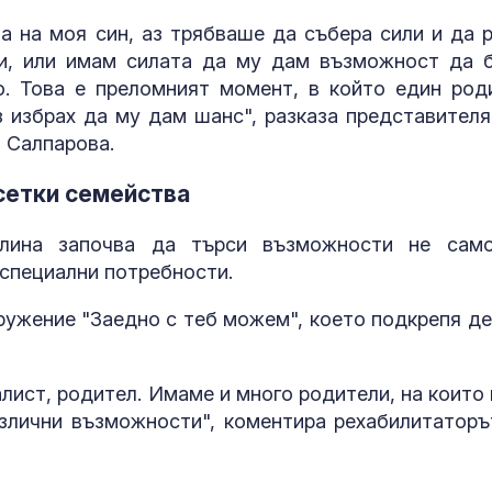
правителството на
изключителн
та на моя син, аз трябваше да събера сили и да 
Румен Радев ще
кърмени през
налния ни интерес
шест месеца
ни, или имам силата да му дам възможност да 
. Това е преломният момент, в който един род
Гърция засилва
Как се проме
контрола по
костите с на
з избрах да му дам шанс", разказа представителя
плажовете: Дронове
на възрастта
 Салпарова.
следят за незаконни
аничен достъп
сетки семейства
елина започва да търси възможности не сам
с специални потребности.
ружение "Заедно с теб можем", което подкрепя де
лист, родител. Имаме и много родители, на които 
злични възможности", коментира рехабилитаторъ