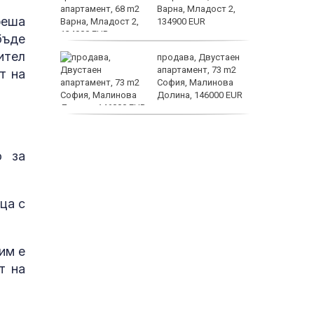
о
Варна, Младост 2,
реша
 първите
134900 EUR
астерои
бъде
ител
нят
продава, Двустаен
предване
апартамент, 73 m2
т на
?
София, Малинова
Долина, 146000 EUR
дава под наем, Офис,
100 m2 София, Център,
о за
800 EUR
ца с
им е
т на