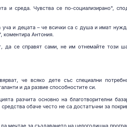
та и среда. Чувства се по-социализирано", спо
а уча и децата – че всички са с душа и имат нужд
", коментира Антония.
, да се справят сами, не им отнемайте този ша
ярват, че всяко дете със специални потребн
аланти и да развие способностите си.
цията разчита основно на благотворителни база
 средства обаче често не са достатъчни за покри
 да мечтае за създаването на целогодишна програ