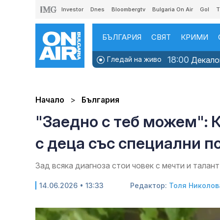
Investor
Dnes
Bloombergtv
Bulgaria On Air
Gol
T
БЪЛГАРИЯ
СВЯТ
КРИМИ
18:00
Гледай на живо
Декалог
Начало
България
"Заедно с теб можем": 
с деца със специални п
Зад всяка диагноза стои човек с мечти и талант
14.06.2026 • 13:33
Редактор:
Толя Николов