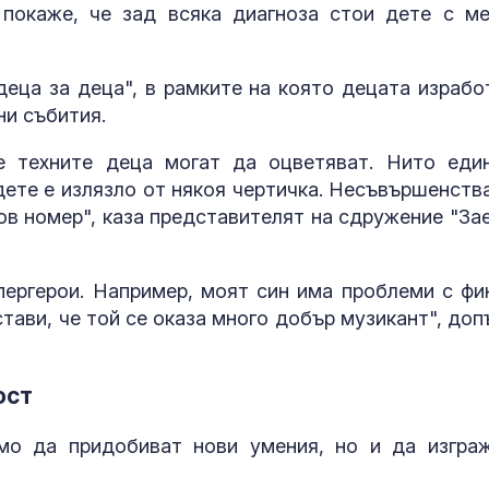
покаже, че зад всяка диагноза стои дете с ме
деца за деца", в рамките на която децата израбо
ни събития.
е техните деца могат да оцветяват. Нито еди
дете е излязло от някоя чертичка. Несъвършенства
ов номер", каза представителят на сдружение "За
упергерои. Например, моят син има проблеми с фи
тави, че той се оказа много добър музикант", доп
ост
мо да придобиват нови умения, но и да изгра