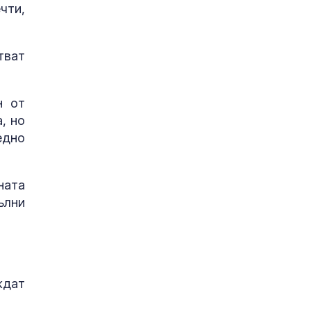
чти,
тват
н от
, но
едно
ната
ълни
ждат