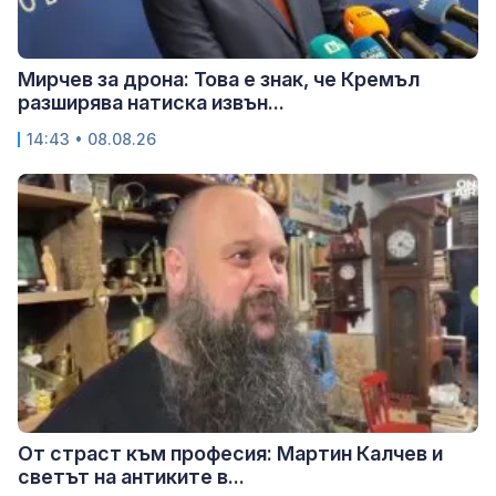
Мирчев за дрона: Това е знак, че Кремъл
разширява натиска извън...
14:43 • 08.08.26
От страст към професия: Мартин Калчев и
светът на антиките в...