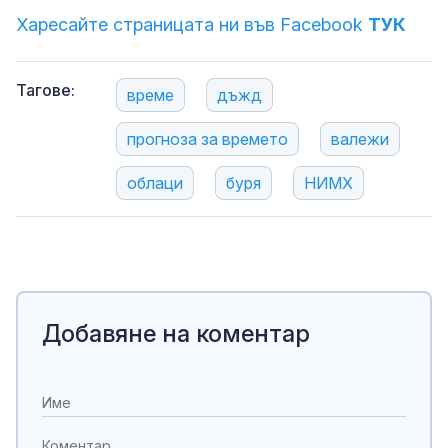
Харесайте страницата ни във Facebook
ТУК
Тагове:
време
дъжд
прогноза за времето
валежи
облаци
буря
НИМХ
Добавяне на коментар