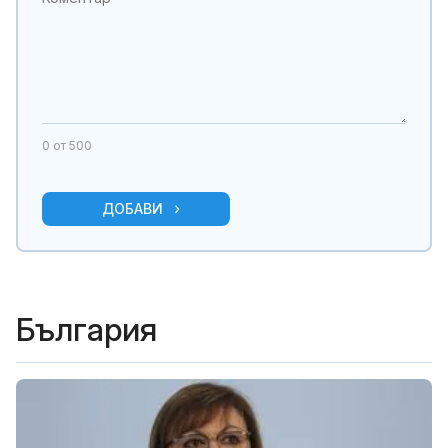
0
от 500
ДОБАВИ
България