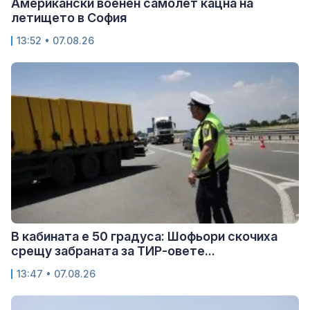
Американски военен самолет кацна на
летището в София
13:52 • 07.08.26
В кабината е 50 градуса: Шофьори скочиха
срещу забраната за ТИР-овете...
13:47 • 07.08.26