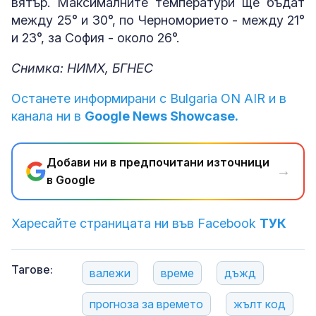
вятър. Максималните температури ще бъдат
между 25° и 30°, по Черноморието - между 21°
и 23°, за София - около 26°.
Снимка: НИМХ, БГНЕС
Останете информирани с Bulgaria ON AIR и в
канала ни в
Google News Showcase.
Добави ни в предпочитани източници
→
в Google
Харесайте страницата ни във Facebook
ТУК
Тагове:
валежи
време
дъжд
прогноза за времето
жълт код