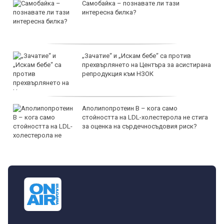
Самобайка – познавате ли тази
интересна билка?
„Зачатие“ и „Искам бебе“ са против
прехвърлянето на Центъра за асистирана
репродукция към НЗОК
Аполипопротеин B – кога само
стойността на LDL-холестерола не стига
за оценка на сърдечносъдовия риск?