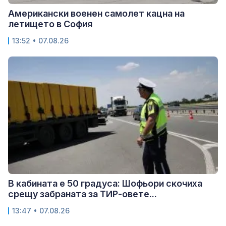
Американски военен самолет кацна на
летището в София
13:52 • 07.08.26
В кабината е 50 градуса: Шофьори скочиха
срещу забраната за ТИР-овете...
13:47 • 07.08.26