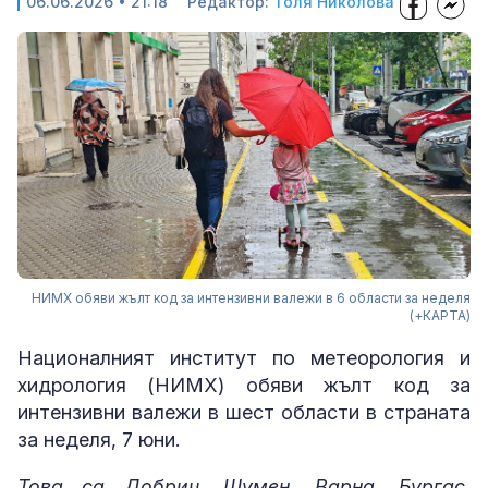
06.06.2026 • 21:18
Редактор:
Толя Николова
НИМХ обяви жълт код за интензивни валежи в 6 области за неделя
(+КАРТА)
Националният институт по метеорология и
хидрология (НИМХ) обяви жълт код за
интензивни валежи в шест области в страната
за неделя, 7 юни.
Това са Добрич, Шумен, Варна, Бургас,