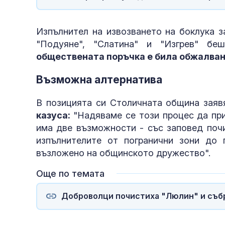
Изпълнител на извозването на боклука з
"Подуяне", "Слатина" и "Изгрев" бе
обществената поръчка е била обжалва
Възможна алтернатива
В позицията си Столичната община заяв
пространств
казуса:
"Надяваме се този процес да при
има две възможности - със заповед поч
изпълнителите от погранични зони до
възложено на общинското дружество".
Още по темата
Доброволци почистиха "Люлин" и събр