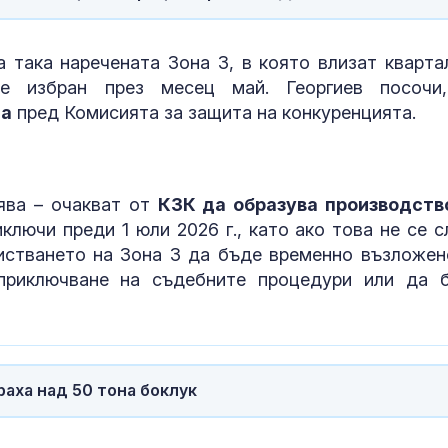
Пожар в рафинерия в
Почти полов
Краснодарския край в
бебета по све
а така наречената Зона 3, в която влизат кварта
Русия след украински
изключителн
ше избран през месец май. Георгиев посочи
удар с дронове
кърмени през
шест месеца
на
пред Комисията за защита на конкуренцията.
Инцидент: Дрон нахлу
Как се проме
и се взриви в
костите с на
българското
на възрастта
въздушно
ява – очакват от
КЗК да образува производств
о
ключи преди 1 юли 2026 г., като ако това не се с
истването на Зона 3 да бъде временно възложен
 приключване на съдебните процедури или да 
аха над 50 тона боклук