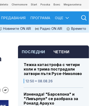
deteto
Chernomore
Start
Posoka
Boec
Megavselena
ПРЕДАВАНИЯ
ПРОГРАМА
ОЩЕ
Новините ON AIR
Радио ON AIR
Времето
ПОСЛЕДНИ
ЧЕТЕНИ
а
Тежка катастрофа с четири
коли и трима пострадали
затвори пътя Русе-Николово
12:50 • 08.08.26
Изненада! "Барселона" и
"Ливърпул" се разбраха за
Роналд Араухо