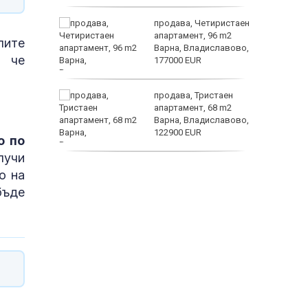
ината
продава, Четиристаен
та са
апартамент, 96 m2
лите
о
Варна, Владиславово,
, че
 първите
177000 EUR
астерои
нят
продава, Тристаен
предване
апартамент, 68 m2
?
Варна, Владиславово,
122900 EUR
о по
лучи
продава, Тристаен
о на
апартамент, 68 m2
бъде
Варна, Възраждане 3,
119900 EUR