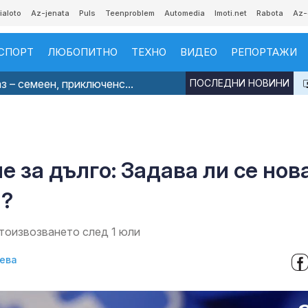
ialoto
Az-jenata
Puls
Teenproblem
Automedia
Imoti.net
Rabota
Az-
СПОРТ
ЛЮБОПИТНО
ТЕХНО
ВИДЕО
РЕПОРТАЖИ
з – семеен, приключенс...
ПОСЛЕДНИ НОВИНИ
е за дълго: Задава ли се нов
я?
етоизвозването след 1 юли
ева