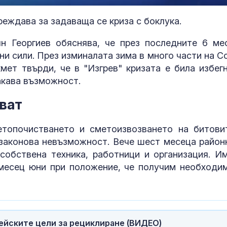
реждава за задаваща се криза с боклука.
н Георгиев обяснява, че през последните 6 ме
ни сили. През изминалата зима в много части на С
мет твърди, че в "Изгрев" кризата е била избегн
акава възможност.
пват
етопочистването и сметоизвозването на битови
Министърът на
Топлинен удар
законова невъзможност. Вече шест месеца район
отбраната: От 31 юли
дехидратация
собствена техника, работници и организация. И
усилихме
кърмачета: к
наблюденията върху
трябва да зн
месец юни при положение, че получим необходи
пространство
родителите
ФИФА и Инфантино
Кървене след
отрекоха връзка
трябва ли да 
между него и бивша
притеснявам
служителка на УЕФА
пейските цели за рециклиране (ВИДЕО)