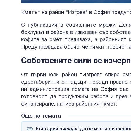
34.55%
Кметът на район "Изгрев" в София предуп
С публикация в социалните мрежи Деля
боклукът в района е извозван със собстве
кофите за смет преливаха, а районният к
Предупреждава обаче, че нямат повече т
Собствените сили се изчер
От първи юли район "Изгрев" спира см
едрогабаритни отпадъци, поради правно-
ни администрация помага на София със 
готовност да продължим работа и през 
въздушното 
финансиране, написа районният кмет.
Още по темата
България рискува да не изпълни евро