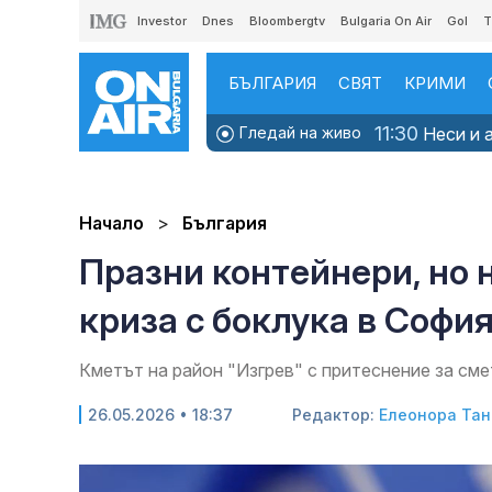
Investor
Dnes
Bloombergtv
Bulgaria On Air
Gol
T
БЪЛГАРИЯ
СВЯТ
КРИМИ
11:30
Гледай на живо
Неси и а
Начало
България
Празни контейнери, но н
криза с боклука в Софи
Кметът на район "Изгрев" с притеснение за см
26.05.2026 • 18:37
Редактор:
Елеонора Тан