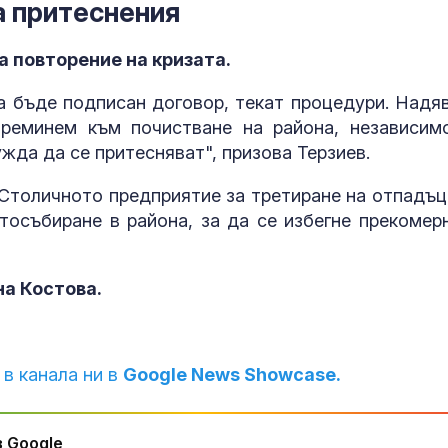
а притеснения
а повторение на кризата.
 бъде подписан договор, текат процедури. Надя
преминем към почистване на района, независим
жда да се притесняват", призова Терзиев.
 Столичното предприятие за третиране на отпадъц
етосъбиране в района, за да се избегне прекомер
на Костова.
 в канала ни в
Google News Showcase.
 Google