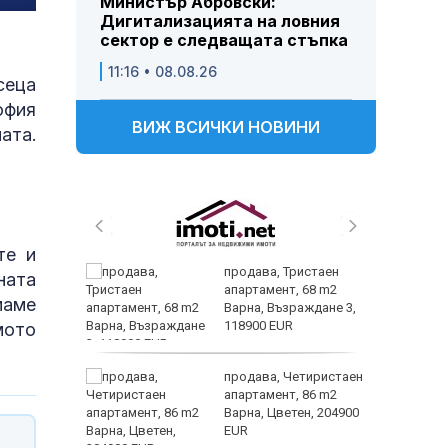
Министър Абровски:
Дигитализацията на ловния
сектор е следващата стъпка
11:16 • 08.08.26
сеца
офия
ВИЖ ВСИЧКИ НОВИНИ
ата.
те и
 и
продава, Тристаен
ната
 при
апартамент, 68 m2
маме
акво
Варна, Възраждане 3,
аят
118900 EUR
мото
 секс –
продава, Четиристаен
се
апартамент, 86 m2
е?
Варна, Цветен, 204900
EUR