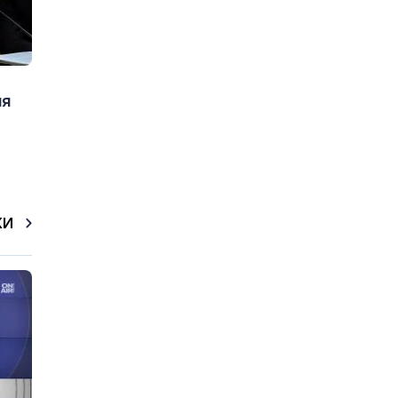
ия
КИ