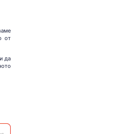
ваме
о от
и да
ното
→