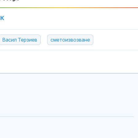
УК
Васил Терзиев
сметоизвозване