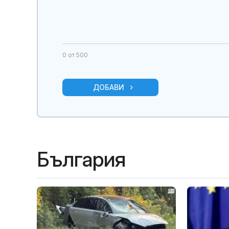
0
от 500
ДОБАВИ
България