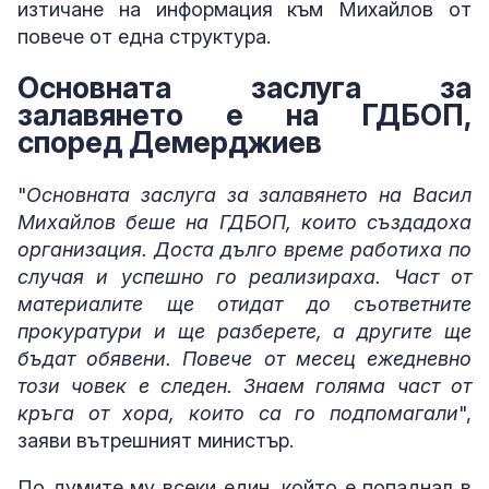
изтичане на информация към Михайлов от
повече от една структура.
Основната заслуга за
залавянето е на ГДБОП,
според Демерджиев
"
Основната заслуга за залавянето на Васил
Михайлов беше на ГДБОП, които създадоха
организация. Доста дълго време работиха по
случая и успешно го реализираха. Част от
материалите ще отидат до съответните
прокуратури и ще разберете, а другите ще
бъдат обявени. Повече от месец ежедневно
този човек е следен. Знаем голяма част от
кръга от хора, които са го подпомагали
",
заяви вътрешният министър.
По думите му всеки един, който е попаднал в