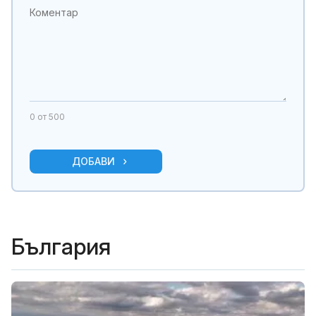
0
от 500
ДОБАВИ
България