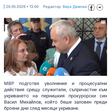
26.05.2026 • 13:00
Редактор:
Вяра Димова
Loaded
:
Unmute
73.27%
МВР подготвя уволнения и процесуални
действия срещу служители, съпричастни към
укриването на пернишкия прокурорски син
Васил Михайлов, който беше заловен преди
броени дни след месеци укриване.