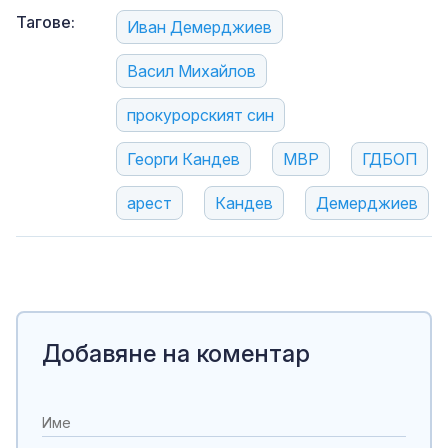
Тагове:
Иван Демерджиев
Васил Михайлов
прокурорският син
Георги Кандев
МВР
ГДБОП
арест
Кандев
Демерджиев
Добавяне на коментар