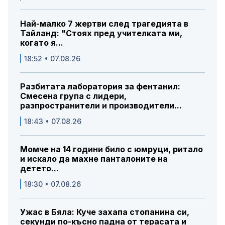
Най-малко 7 жертви след трагедията в
Тайланд: "Стоях пред учителката ми,
когато я...
18:52 • 07.08.26
Разбитата лаборатория за фентанил:
Смесена група с лидери,
разпространители и производители...
18:43 • 07.08.26
Момче на 14 години било с юмруци, ритало
и искало да махне панталоните на
детето...
18:30 • 07.08.26
Ужас в Бяла: Куче захапа стопанина си,
секунди по-късно падна от терасата и