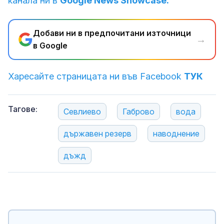
канала ни в
Google News Showcase.
Добави ни в предпочитани източници
→
в Google
Харесайте страницата ни във Facebook
ТУК
Тагове:
Севлиево
Габрово
вода
държавен резерв
наводнение
дъжд