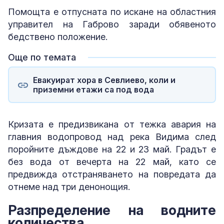
Помощта е отпусната по искане на областния
управител на Габрово заради обявеното
бедствено положение.
Още по темата
Евакуират хора в Севлиево, коли и
приземни етажи са под вода
Кризата е предизвикана от тежка авария на
главния водопровод над река Видима след
поройните дъждове на 22 и 23 май. Градът е
без вода от вечерта на 22 май, като се
предвижда отстраняването на повредата да
отнеме над три денонощия.
Разпределение на водните
количества