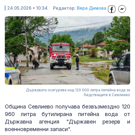
24.05.2026 • 10:34
Редактор:
Вяра Димова
Държавата осигурява над 120 000 литра питейна вода за
бедстващите в Севлиево
Община Севлиево получава безвъзмездно 120
960 литра бутилирана питейна вода от
Държавна агенция "Държавен резерв и
военновременни запаси".