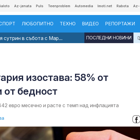
ialoto
Az-jenata
Puls
Teenproblem
Automedia
Imoti.net
Rabota
Az-
СПОРТ
ЛЮБОПИТНО
ТЕХНО
ВИДЕО
РЕПОРТАЖИ
 сутрин в събота с Мар...
ПОСЛЕДНИ НОВИНИ
гария изостава: 58% от
 от бедност
 442 евро месечно и расте с темп над инфлацията
ва