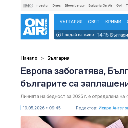
Investor
Dnes
Bloombergtv
Bulgaria On Air
Gol
T
БЪЛГАРИЯ
СВЯТ
КРИМИ
14:15
Гледай на живо
България
Начало
България
Европа забогатява, Бъл
българите са заплашени
Линията на бедност за 2025 г. е определена на
19.05.2026 • 09:45
Редактор:
Искра Ангело