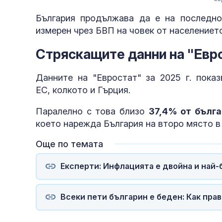
България продължава да е на последно
измерен чрез БВП на човек от населениет
Стряскащите данни на "Евр
Данните на "Евростат" за 2025 г. пока
ЕС, колкото и Гърция.
Паралелно с това близо
37,4% от бълга
което нарежда България на второ място в
Още по темата
Експерти: Инфлацията е двойна и най
Всеки пети българин е беден: Как пр