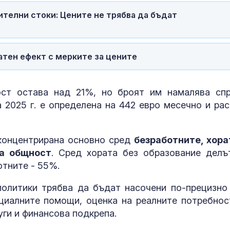
телни стоки: Цените не трябва да бъдат
атен ефект с мерките за цените
ост остава над 21%, но броят им намалява сп
 2025 г. е определена на 442 евро месечно и рас
 концентрирана основно сред
безработните, хора
та общност
. Сред хората без образование делъ
отните - 55%.
олитики трябва да бъдат насочени по-прецизно
циалните помощи, оценка на реалните потребнос
ги и финансова подкрепа.