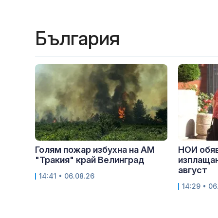
България
Голям пожар избухна на АМ
НОИ обяв
"Тракия" край Велинград
изплащан
август
14:41 • 06.08.26
14:29 • 06