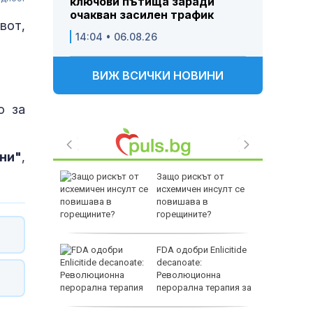
ключови пътища заради
очакван засилен трафик
вот,
14:04 • 06.08.26
ВИЖ ВСИЧКИ НОВИНИ
о за
ни"
,
анският
Защо рискът от
 на песни
исхемичен инсулт се
чини
повишава в
горещините?
ият в
FDA одобри Еnlicitide
ги бил
decanoate:
л за
Революционна
перорална терапия за
висок холестерол