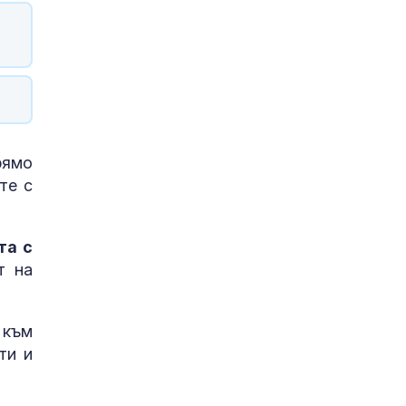
рямо
те с
та с
т на
 към
ти и