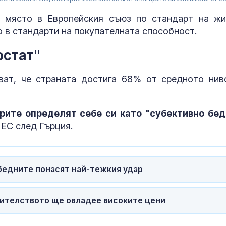
 място в Европейския съюз по стандарт на жи
о в стандарти на покупателната способност.
остат"
зват, че страната достига 68% от средното нив
рите определят себе си като "субективно бед
 ЕС след Гърция.
Почина итали
певец и автор
Франческо Гу
-бедните понасят най-тежкия удар
Жестоко убит
Пловдив Геор
сирак, мечтае
авителството ще овладее високите цени
деца