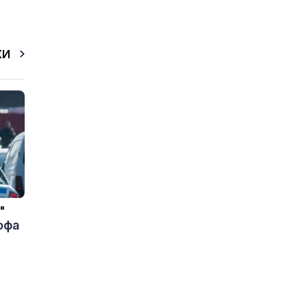
КИ
"
офа