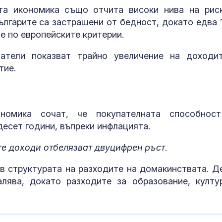
МВнР: Въздуш
та икономика също отчита високи нива на рис
транспорт от
ългарите са застрашени от бедност, докато едва 
ОАЕ остава н
е по европейските критерии.
атели показват трайно увеличение на доходи
Радев: В Доб
тие.
ще бъде изгр
космически и
технологичен
номика сочат, че покупателната способнос
десет години, въпреки инфлацията.
те доходи отбелязват двуцифрен ръст.
в структурата на разходите на домакинствата. Д
лява, докато разходите за образование, култу