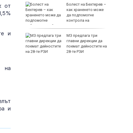
ният
Болест на Бехтерев –
к от
 ЕС до
как храненето може
1,5%
есигурен
да подпомогне
контрола на
заболяването?
те и
рославци
МЗ предлага три
аден
главни дирекции да
поемат дейностите на
 център
28-те РЗИ
т на
елът
ра и