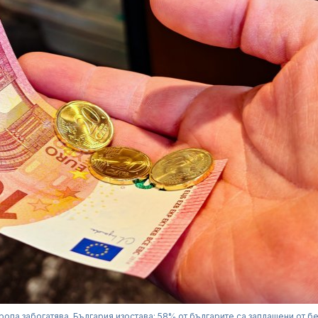
ропа забогатява, България изостава: 58% от българите са заплашени от б