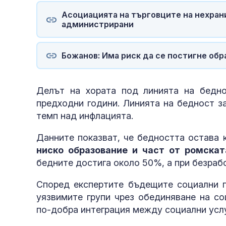
Асоциацията на търговците на нехрани
администрирани
Божанов: Има риск да се постигне обр
Делът на хората под линията на бедн
предходни години. Линията на бедност за
темп над инфлацията.
Данните показват, че бедността остава
ниско образование и част от ромска
бедните достига около 50%, а при безраб
Според експертите бъдещите социални п
уязвимите групи чрез обединяване на со
по-добра интеграция между социални услу