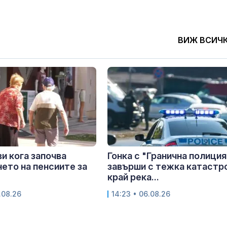
ВИЖ ВСИЧ
и кога започва
Гонка с "Гранична полиция
ето на пенсиите за
завърши с тежка катастр
край река...
.08.26
14:23 • 06.08.26