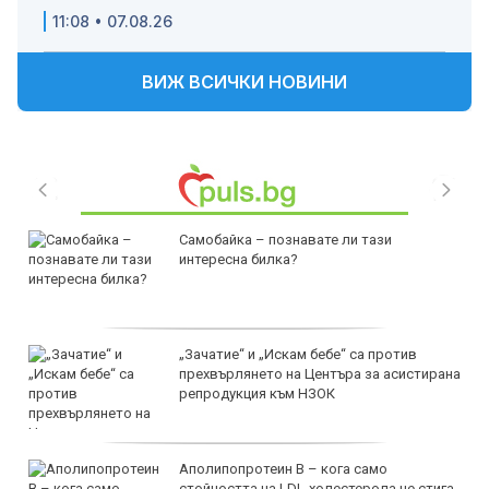
11:08 • 07.08.26
ВИЖ ВСИЧКИ НОВИНИ
Самобайка – познавате ли тази
интересна билка?
„Зачатие“ и „Искам бебе“ са против
прехвърлянето на Центъра за асистирана
репродукция към НЗОК
Аполипопротеин B – кога само
стойността на LDL-холестерола не стига