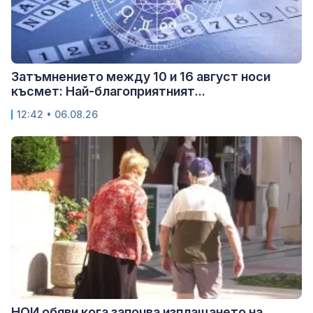
Затъмнението между 10 и 16 август носи
късмет: Най-благоприятният...
12:42 • 06.08.26
НОИ обяви кога започва изплащането на