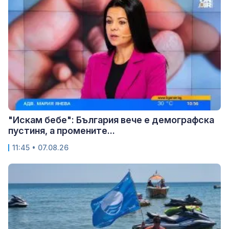
"Искам бебе": България вече е демографска
пустиня, а промените...
11:45 • 07.08.26