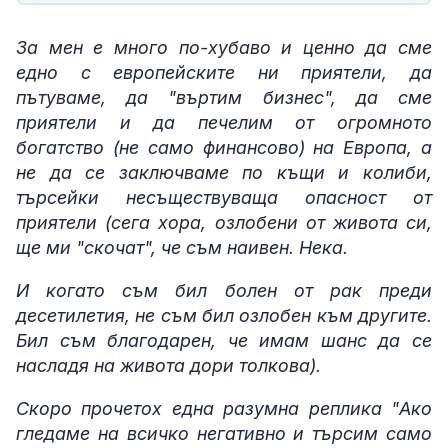
За мен е много по-хубаво и ценно да сме
едно с европейските ни приятели, да
пътуваме, да "въртим бизнес", да сме
приятели и да печелим от огромното
богатство (не само финансово) на Европа, а
не да се заключваме по къщи и колиби,
търсейки несъществуваща опасност от
приятели (сега хора, озлобени от живота си,
ще ми "скочат", че съм наивен. Нека.
И когато съм бил болен от рак преди
десетилетия, не съм бил озлобен към другите.
Бил съм благодарен, че имам шанс да се
насладя на живота дори толкова).
Скоро прочетох една разумна реплика "Ако
гледаме на всичко негативно и търсим само