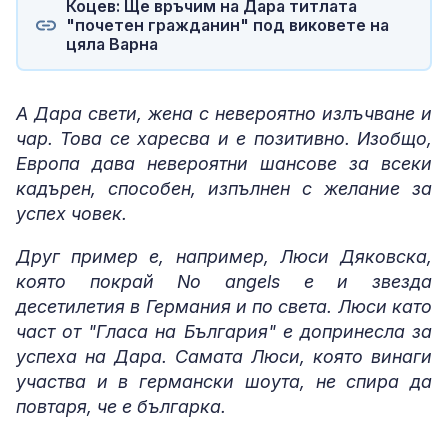
Коцев: Ще връчим на Дара титлата
"почетен гражданин" под виковете на
цяла Варна
А Дара свети, жена с невероятно излъчване и
чар. Това се харесва и е позитивно. Изобщо,
Европа дава невероятни шансове за всеки
кадърен, способен, изпълнен с желание за
успех човек.
Друг пример е, например, Люси Дяковска,
която покрай No angels е и звезда
десетилетия в Германия и по света. Люси като
част от "Гласа на България" е допринесла за
успеха на Дара. Самата Люси, която винаги
участва и в германски шоута, не спира да
повтаря, че е българка.