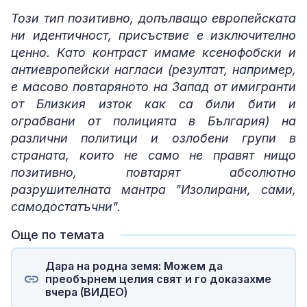
Този тип позитивно, допълващо европейската
ни идентичност, присъствие е изключително
ценно. Като контраст имаме ксенофобски и
антиевропейски нагласи (резултат, например,
е масово повтаряното на Запад от имигранти
от Близкия изток как са били бити и
ограбвани от полицията в България) на
различни политици и озлобени групи в
страната, които не само не правят нищо
позитивно, повтарят абсолютно
разрушителната мантра "Изолирани, сами,
самодостатъчни".
Още по темата
Дара на родна земя: Можем да
преобърнем целия свят и го доказахме
вчера (ВИДЕО)