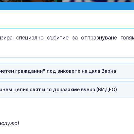
зира специално събитие за отпразнуване голя
четен гражданин" под виковете на цяла Варна
Бащата на де
СОП: Действи
шофьора не с
рнем целия свят и го доказахме вчера (ВИДЕО)
правилни
Николай Гълъ
Банско: Нищо
оправдава ра
аслужа!
реакция, нед
е