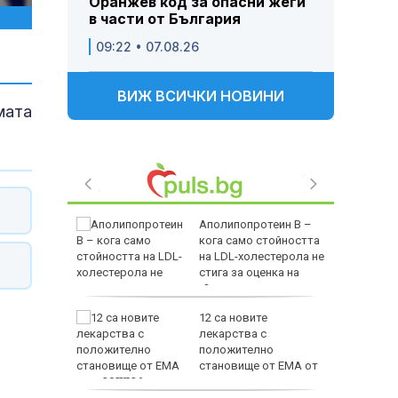
Оранжев код за опасни жеги
в части от България
09:22 • 07.08.26
ВИЖ ВСИЧКИ НОВИНИ
мата
тето със
Аполипопротеин B –
ята на
кога само стойността
а
на LDL-холестерола не
стига за оценка на
сърдечносъдовия риск?
бов за
12 са новите
 не
лекарства с
систката
положително
опустимо
становище от ЕМА от
юли 2026 г.