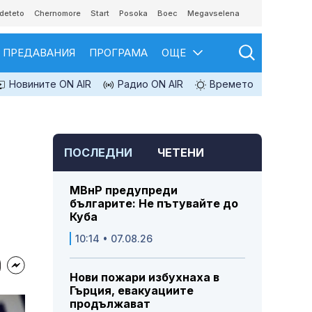
deteto
Chernomore
Start
Posoka
Boec
Megavselena
ПРЕДАВАНИЯ
ПРОГРАМА
ОЩЕ
Новините ON AIR
Радио ON AIR
Времето
ПОСЛЕДНИ
ЧЕТЕНИ
МВнР предупреди
българите: Не пътувайте до
Куба
10:14 • 07.08.26
Нови пожари избухнаха в
Гърция, евакуациите
продължават