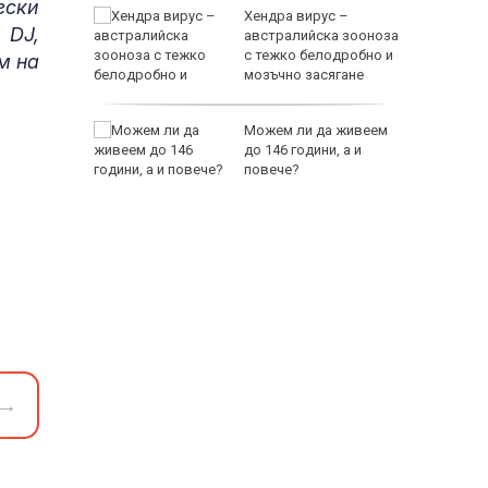
ески
нга на
Хендра вирус –
 DJ,
д
австралийска зооноза
 Украйна
с тежко белодробно и
м на
мозъчно засягане
EUR
джелина
Можем ли да живеем
веде и
до 146 години, а и
м!
повече?
800 EUR
→