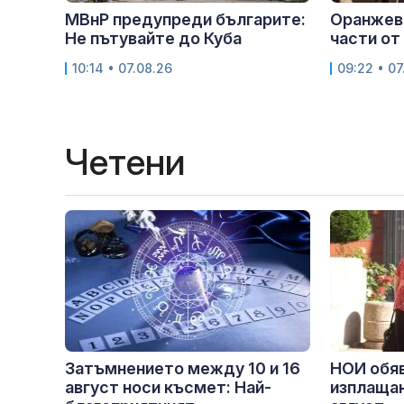
МВнР предупреди българите:
Оранжев 
Не пътувайте до Куба
части от
10:14 • 07.08.26
09:22 • 07
Четени
Затъмнението между 10 и 16
НОИ обяв
август носи късмет: Най-
изплащан