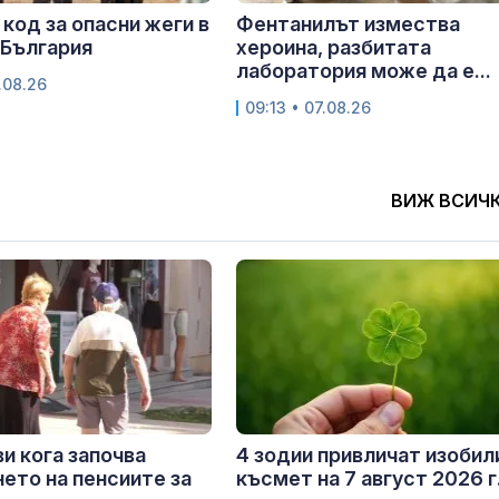
код за опасни жеги в
Фентанилът измества
 България
хероина, разбитата
лаборатория може да е...
.08.26
09:13 • 07.08.26
ВИЖ ВСИЧ
и кога започва
4 зодии привличат изобил
ето на пенсиите за
късмет на 7 август 2026 г