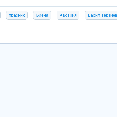
празник
Виена
Австрия
Васил Терзие