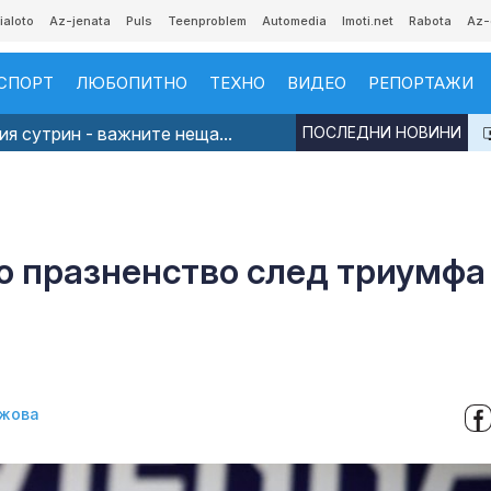
ialoto
Az-jenata
Puls
Teenproblem
Automedia
Imoti.net
Rabota
Az-
СПОРТ
ЛЮБОПИТНО
ТЕХНО
ВИДЕО
РЕПОРТАЖИ
я сутрин - важните неща...
ПОСЛЕДНИ НОВИНИ
о празненство след триумфа
жова