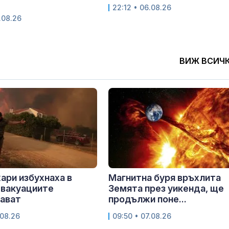
22:12 • 06.08.26
.08.26
ВИЖ ВСИЧ
ари избухнаха в
Магнитна буря връхлита
евакуациите
Земята през уикенда, ще
ават
продължи поне...
.08.26
09:50 • 07.08.26