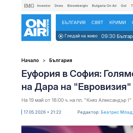
Investor
Dnes
Bloombergtv
Bulgaria On Air
Gol
T
БЪЛГАРИЯ
СВЯТ
КРИМИ
09:30
Гледай на живо
Българи
Начало
България
Еуфория в София: Голям
на Дара на "Евровизия"
На 19 май от 18:00 ч. на пл. "Княз Александър I"
17.05.2026 • 21:22
Редактор:
Беатрис Млад