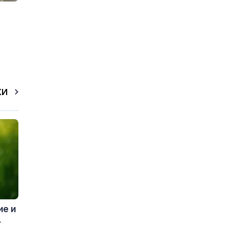
КИ
ие и
.