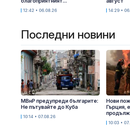
благоприятният...
август
12:42 • 06.08.26
14:29 • 06
Последни новини
МВнР предупреди българите:
Нови пож
Не пътувайте до Куба
Гърция, 
продълж
10:14 • 07.08.26
10:03 • 07