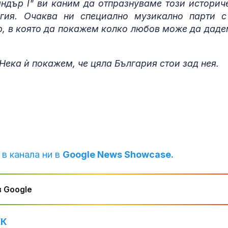
сандър I" ви каним да отпразнуваме този историч
Спад на рейти
гия. Очаква ни специално музикално парти с
Зеленски сле
протестите в
ер, в която да покажем колко любов може да даде
Братът на Ан
 Нека ѝ покажем, че цяла България стои зад нея.
Джоли се раз
призна: Гей съ
 в канала ни в
Google News Showcase.
 Google
УК