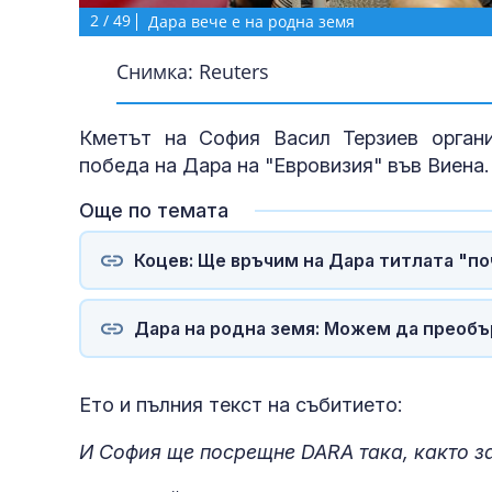
2
/
49
Дара вече е на родна земя
Снимка: Reuters
Кметът на София Васил Терзиев органи
победа на Дара на "Евровизия" във Виена.
Още по темата
Коцев: Ще връчим на Дара титлата "по
Дара на родна земя: Можем да преобъ
Ето и пълния текст на събитието:
И София ще посрещне DARA така, както з