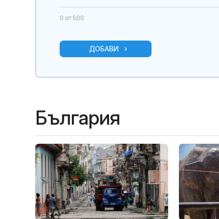
0
от 500
ДОБАВИ
България