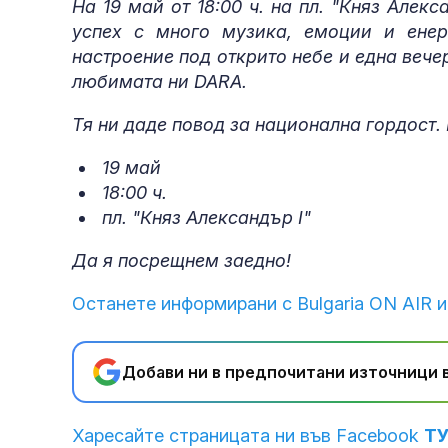
На 19 май от 18:00 ч. на пл. "Княз Алек
успех с много музика, емоции и енер
настроение под открито небе и една веч
любимата ни DARA.
Тя ни даде повод за национална гордост.
19 май
18:00 ч.
пл. "Княз Александър I"
Да я посрещнем заедно!
Останете информирани с Bulgaria ON AIR и
Добави ни в предпочитани източници в
Харесайте страницата ни във Facebook
Т