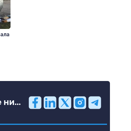
дала
ни...