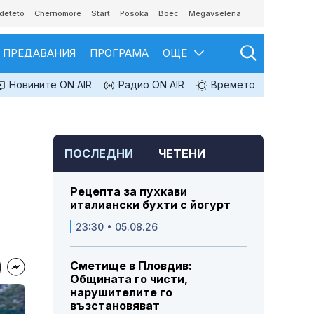
deteto
Chernomore
Start
Posoka
Boec
Megavselena
ПРЕДАВАНИЯ
ПРОГРАМА
ОЩЕ
Новините ON AIR
Радио ON AIR
Времето
ПОСЛЕДНИ
ЧЕТЕНИ
Рецепта за пухкави
италиански бухти с йогурт
23:30 • 05.08.26
Сметище в Пловдив:
Общината го чисти,
нарушителите го
възстановяват