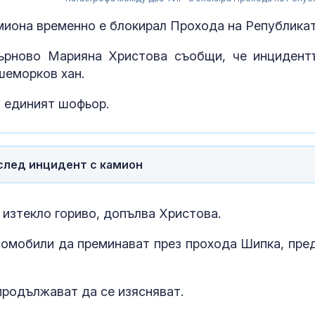
миона временно е блокирал Прохода на Република
ърново Марияна Христова съобщи, че инцидент
ишеморков хан.
л единият шофьор.
след инцидент с камион
Учени: Речта 
може да пре
 изтекло гориво, допълва Христова.
тревожност 
депресия
томобили да преминават през прохода Шипка, пре
Ретроградния
ще направи ж
родължават да се изясняват.
по-лесен за 5