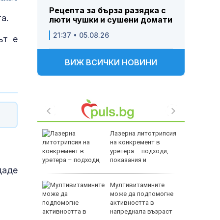
Рецепта за бърза разядка с
та.
люти чушки и сушени домати
21:37 • 05.08.26
ът е
ВИЖ ВСИЧКИ НОВИНИ
на децата
Лазерна литотрипсия
дскаже
на конкремент в
и
уретера – подходи,
показания и
даде
противопоказания
т Хирон
Мултивитамините
ивотът
може да подпомогне
 зодии
активността в
напреднала възраст