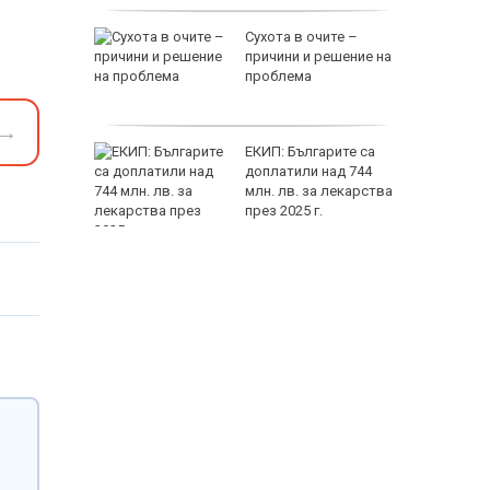
разява
Сухота в очите –
на Тейлър
причини и решение на
проблема
→
ки за
ЕКИП: Българите са
а
доплатили над 744
млн. лв. за лекарства
през 2025 г.