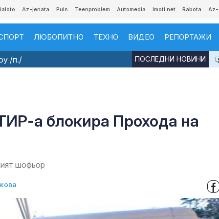
ialoto
Az-jenata
Puls
Teenproblem
Automedia
Imoti.net
Rabota
Az-
СПОРТ
ЛЮБОПИТНО
ТЕХНО
ВИДЕО
РЕПОРТАЖИ
у /п./
ПОСЛЕДНИ НОВИНИ
ТИР-а блокира Прохода на
ният шофьор
жова