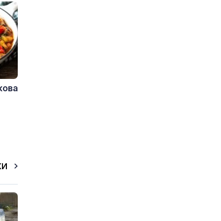
кова
КИ