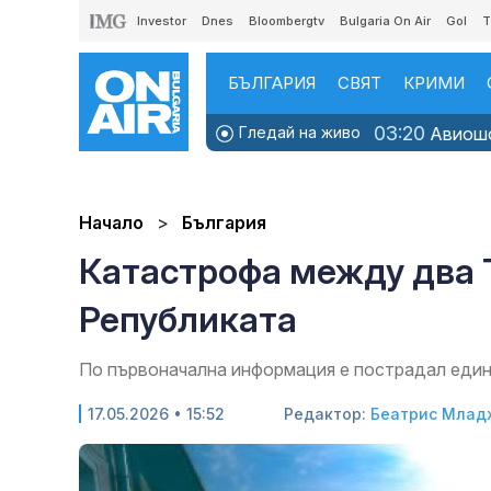
Investor
Dnes
Bloombergtv
Bulgaria On Air
Gol
T
БЪЛГАРИЯ
СВЯТ
КРИМИ
03:20
Гледай на живо
Авиошо
Начало
България
Катастрофа между два 
Републиката
По първоначална информация е пострадал еди
17.05.2026 • 15:52
Редактор:
Беатрис Млад