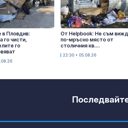
 в Пловдив:
От Helpbook: Не съм виж
 го чисти,
по-мръсно място от
лите го
столичния кв....
овяват
22:30 • 05.08.26
.08.26
Последвайте 