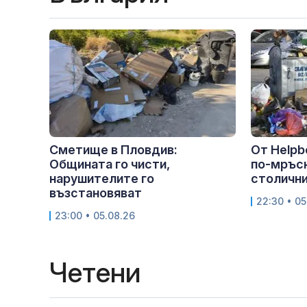
Сметище в Пловдив:
От Helpb
Общината го чисти,
по-мръс
нарушителите го
столичния
възстановяват
22:30 • 05
23:00 • 05.08.26
Четени