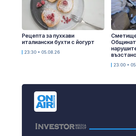
Рецепта за пухкави
Сметище
италиански бухти с йогурт
Общината
нарушите
23:30 • 05.08.26
възстан
23:00 • 05