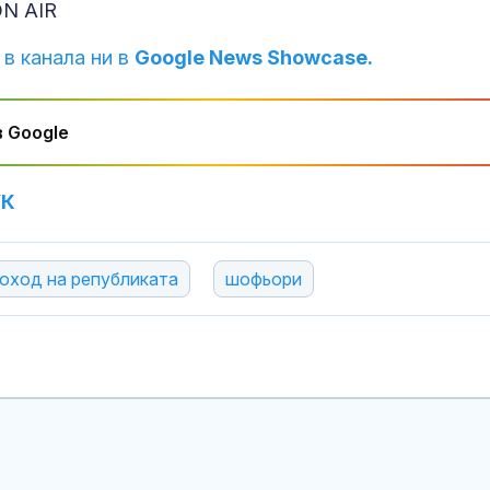
ON AIR
Бракът се от
 в канала ни в
Google News Showcase.
доста добре 
Суифт
 Google
Храни и напит
ускоряване н
метаболизма
УК
оход на републиката
шофьори