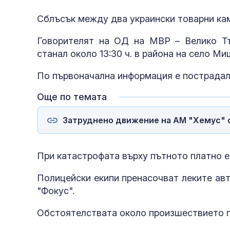
Сблъсък между два украински товарни ка
Говорителят на ОД на МВР – Велико Т
станал около 13:30 ч. в района на село М
По първоначална информация е пострада
Още по темата
Затруднено движение на АМ "Хемус" 
При катастрофата върху пътното платно е
Полицейски екипи пренасочват леките ав
"Фокус".
Обстоятелствата около произшествието п