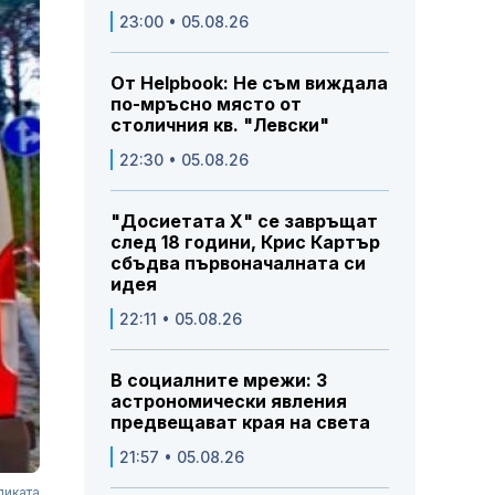
23:00 • 05.08.26
От Helpbook: Не съм виждала
по-мръсно място от
столичния кв. "Левски"
22:30 • 05.08.26
"Досиетата Х" се завръщат
след 18 години, Крис Картър
сбъдва първоначалната си
идея
22:11 • 05.08.26
В социалните мрежи: 3
астрономически явления
предвещават края на света
21:57 • 05.08.26
ликата