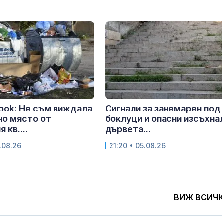
ook: Не съм виждала
Сигнали за занемарен под
но място от
боклуци и опасни изсъхна
 кв....
дървета...
.08.26
21:20 • 05.08.26
ВИЖ ВСИЧ