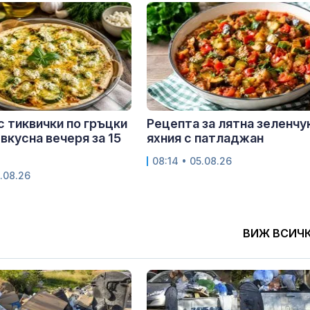
с тиквички по гръцки
Рецепта за лятна зеленчу
 вкусна вечеря за 15
яхния с патладжан
08:14 • 05.08.26
.08.26
ВИЖ ВСИЧ