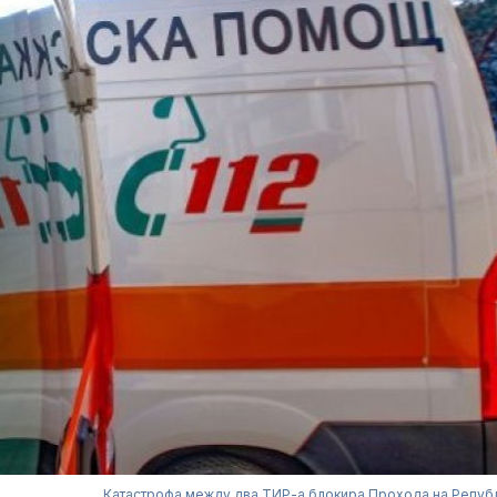
Катастрофа между два ТИР-а блокира Прохода на Репуб