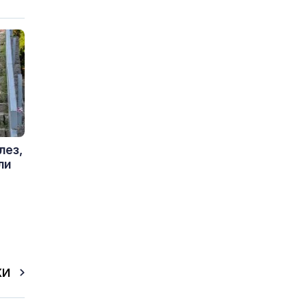
лез,
ли
КИ