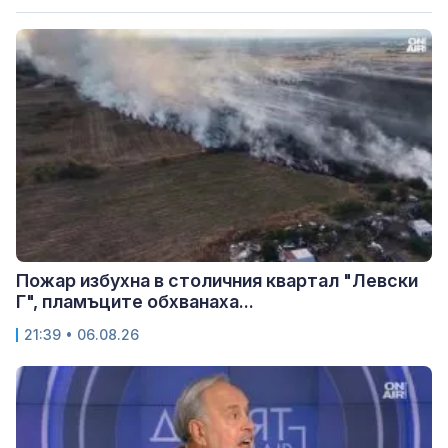
Пожар избухна в столичния квартал "Левски
Г", пламъците обхванаха...
21:39 • 06.08.26