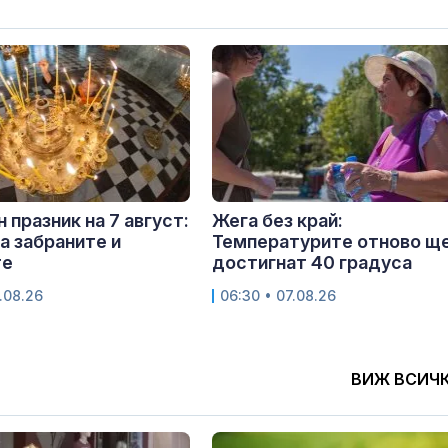
 празник на 7 август:
Жега без край:
са забраните и
Температурите отново щ
те
достигнат 40 градуса
.08.26
06:30 • 07.08.26
ВИЖ ВСИЧ