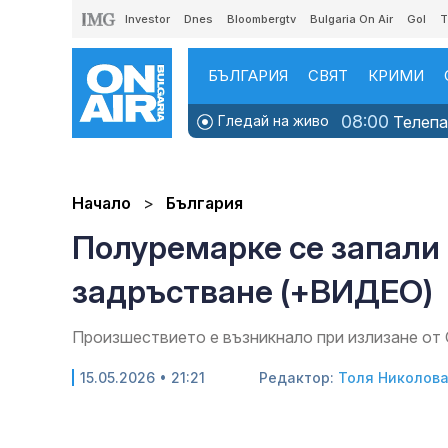
Investor
Dnes
Bloombergtv
Bulgaria On Air
Gol
T
БЪЛГАРИЯ
СВЯТ
КРИМИ
08:00
Гледай на живо
Телепаз
Начало
България
Полуремарке се запали 
задръстване (+ВИДЕО)
Произшествието е възникнало при излизане от 
15.05.2026 • 21:21
Редактор:
Толя Николов