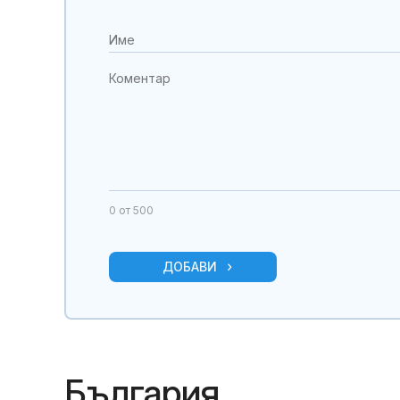
0
от 500
ДОБАВИ
България