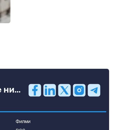
ни...
Филми