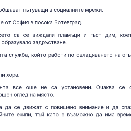
ъобщават пътуващи в социалните мрежи.
е от София в посока Ботевград.
кето са се виждали пламъци и гъст дим, кое
е образувало задръстване.
ата служба, който работи по овладяването на огъ
и хора.
Зеленски обя
на руската в
промишлено
ента все още не са установени. Очаква се 
ршен оглед на място.
Около 100 ду
а да се движат с повишено внимание и да спа
загинали при
ийните екипи, тъй като е възможно да има врем
масовото нах
Сеута