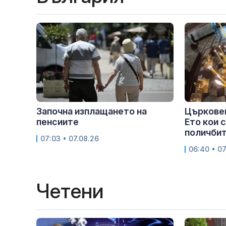
Започна изплащането на
Църковен
пенсиите
Ето кои 
поличби
07:03 • 07.08.26
06:40 • 07
Четени