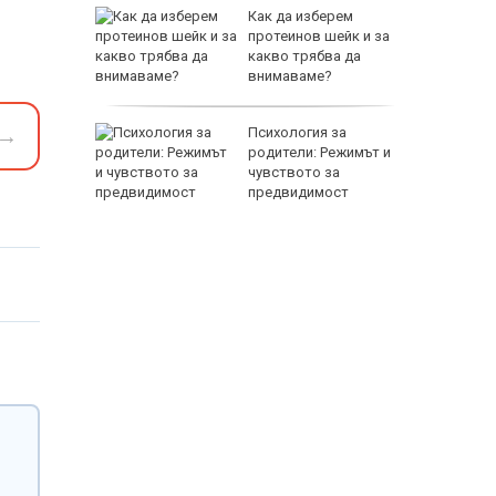
чава с
Как да изберем
ния
протеинов шейк и за
какво трябва да
внимаваме?
EUR
→
ни
Психология за
амват
родители: Режимът и
йници
чувството за
предвидимост
800 EUR