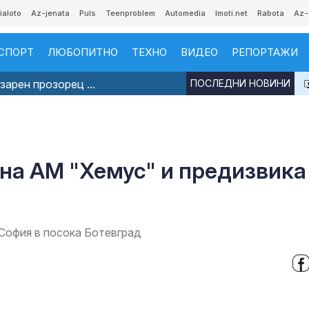
ialoto
Az-jenata
Puls
Teenproblem
Automedia
Imoti.net
Rabota
Az-
СПОРТ
ЛЮБОПИТНО
ТЕХНО
ВИДЕО
РЕПОРТАЖИ
арен прозорец ...
ПОСЛЕДНИ НОВИНИ
на АМ "Хемус" и предизвика
София в посока Ботевград
а