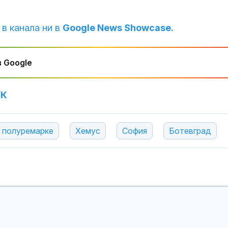
Тръмп ограни
укази "родил
туризъм"
 в канала ни в
Google News Showcase.
Руски "любов
 Google
капани" прим
украински во
към смъртта
УК
полуремарке
Хемус
София
Ботевград