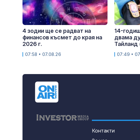
4 зодии ще се радват на
14-годиш
финансов късмет до края на
двама ду
2026 г.
Тайланд
07:58 • 07.08.26
07:49 • 07
Контакти