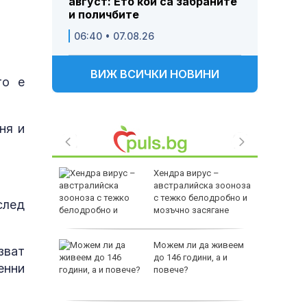
август: Ето кои са забраните
и поличбите
06:40 • 07.08.26
ВИЖ ВСИЧКИ НОВИНИ
то е
ня и
ви война
Хендра вирус –
оенна
австралийска зооноза
ст
с тежко белодробно и
след
мозъчно засягане
ши са
Можем ли да живеем
зват
до 146 години, а и
енни
луване в
повече?