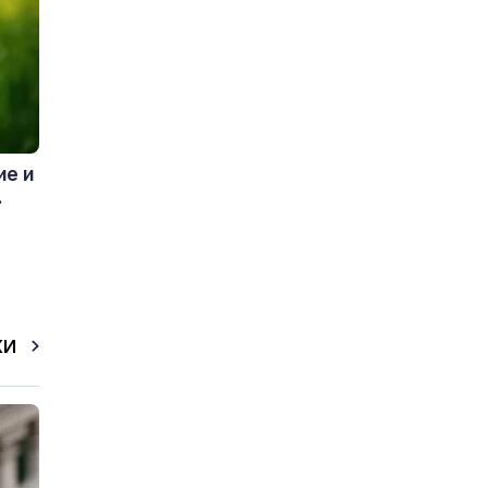
ие и
.
КИ