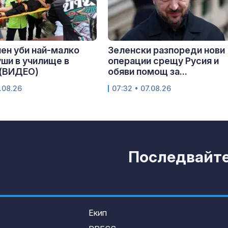
ен уби най-малко
Зеленски разпореди нови
ши в училище в
операции срещу Русия и
 (ВИДЕО)
обяви помощ за...
.08.26
07:32 • 07.08.26
Последвайте 
Екип