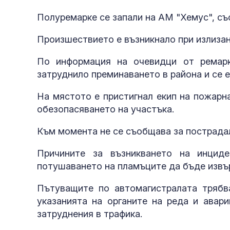
Полуремарке се запали на АМ "Хемус", с
Произшествието е възникнало при излизан
По информация на очевидци от ремар
затруднило преминаването в района и се 
На мястото е пристигнал екип на пожарн
обезопасяването на участъка.
Към момента не се съобщава за пострадал
Причините за възникването на инцид
потушаването на пламъците да бъде извъ
Пътуващите по автомагистралата трябв
указанията на органите на реда и авар
затруднения в трафика.