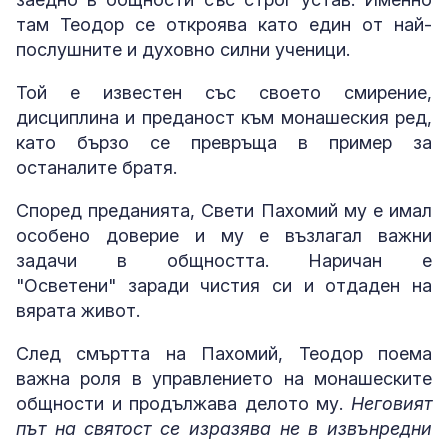
там Теодор се откроява като един от най-
послушните и духовно силни ученици.
Той е известен със своето смирение,
дисциплина и преданост към монашеския ред,
като бързо се превръща в пример за
останалите братя.
Според преданията, Свети Пахомий му е имал
особено доверие и му е възлагал важни
задачи в общността. Наричан е
"Осветени" заради чистия си и отдаден на
вярата живот.
След смъртта на Пахомий, Теодор поема
важна роля в управлението на монашеските
общности и продължава делото му.
Неговият
път на святост се изразява не в извънредни