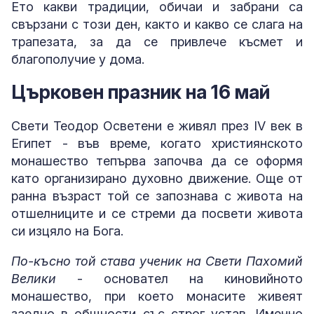
Ето какви традиции, обичаи и забрани са
свързани с този ден, както и какво се слага на
трапезата, за да се привлече късмет и
благополучие у дома.
Църковен празник на 16 май
Свети Теодор Осветени е живял през IV век в
Египет - във време, когато християнското
монашество тепърва започва да се оформя
като организирано духовно движение. Още от
ранна възраст той се запознава с живота на
отшелниците и се стреми да посвети живота
си изцяло на Бога.
По-късно той става ученик на Свети Пахомий
Велики
- основател на киновийното
монашество, при което монасите живеят
заедно в общности със строг устав. Именно