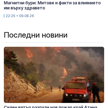
Магнитни бури: Митове и факти за влиянието
им върху здравето
22:25 • 09.08.26
Последни новини
Силен вятър разпали нов пожар край Атина