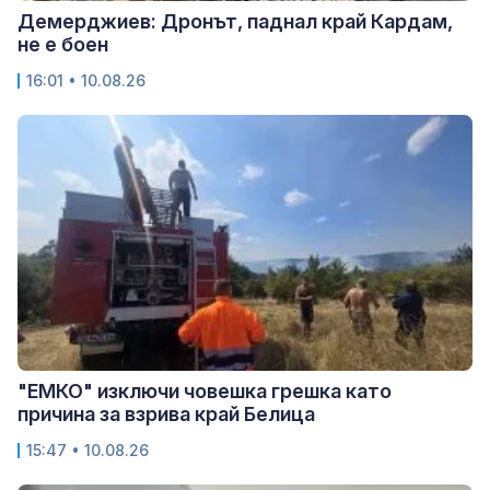
Демерджиев: Дронът, паднал край Кардам,
не е боен
16:01 • 10.08.26
"ЕМКО" изключи човешка грешка като
причина за взрива край Белица
15:47 • 10.08.26