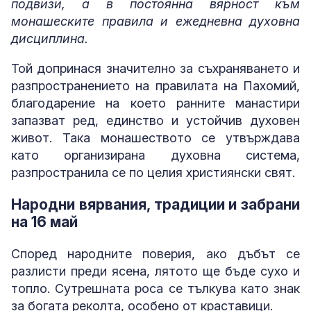
подвизи, а в постоянна вярност към
монашеските правила и ежедневна духовна
дисциплина.
Той допринася значително за съхраняването и
разпространението на правилата на Пахомий,
благодарение на което ранните манастири
запазват ред, единство и устойчив духовен
живот. Така монашеството се утвърждава
като организирана духовна система,
разпространила се по целия християнски свят.
Народни вярвания, традиции и забрани
на 16 май
Според народните поверия, ако дъбът се
разлисти преди ясена, лятото ще бъде сухо и
топло. Сутрешната роса се тълкува като знак
за богата реколта, особено от краставици.