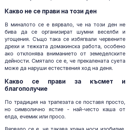
Какво не се прави на този ден
В миналото се е вярвало, че на този ден не
бива да се организират шумни веселби и
угощения. Също така се избягвали червените
дрехи и тежката домакинска работа, особено
ако отклонява вниманието от земеделските
дейности. Смятало се е, че прекалената суета
може да наруши естествения ход на деня.
Какво се прави за късмет и
благополучие
По традиция на трапезата се поставя просто,
но символично ястие - най-често каша от
елда, ечемик или просо.
Вярвало се е, че такава храна носи изобилие,