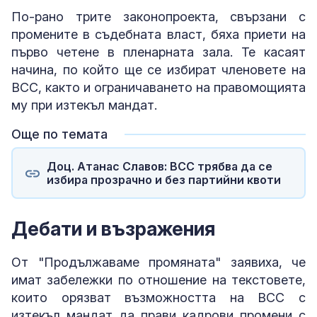
По-рано трите законопроекта, свързани с
промените в съдебната власт, бяха приети на
първо четене в пленарната зала. Те касаят
начина, по който ще се избират членовете на
ВСС, както и ограничаването на правомощията
му при изтекъл мандат.
Още по темата
Доц. Атанас Славов: ВСС трябва да се
избира прозрачно и без партийни квоти
Дебати и възражения
От "Продължаваме промяната" заявиха, че
имат забележки по отношение на текстовете,
които орязват възможността на ВСС с
изтекъл мандат да прави кадрови промени с