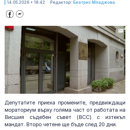
14.05.2026 • 18:42
Редактор:
Беатрис Младжова
Loaded
:
Unmute
26.03%
Депутатите приеха промените, предвиждащи
мораториум върху голяма част от работата на
Висшия съдебен съвет (ВСС) с изтекъл
мандат. Второ четене ще бъде след 20 дни.