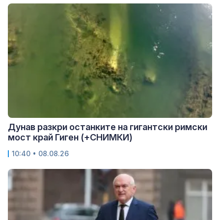
Дунав разкри останките на гигантски римски
мост край Гиген (+СНИМКИ)
10:40 • 08.08.26