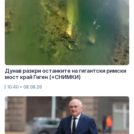
Дунав разкри останките на гигантски римски
мост край Гиген (+СНИМКИ)
10:40 • 08.08.26