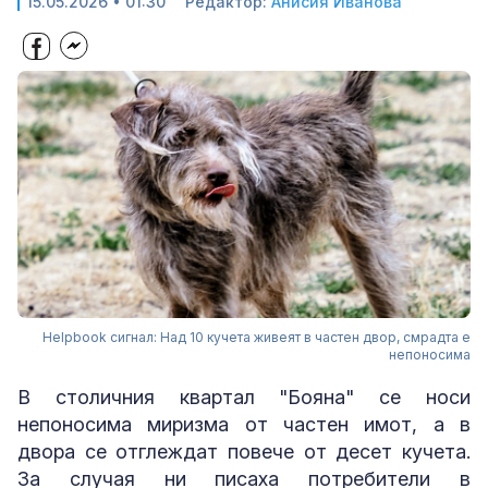
15.05.2026 • 01:30
Редактор:
Анисия Иванова
Helpbook сигнал: Над 10 кучета живеят в частен двор, смрадта е
непоносима
В столичния квартал "Бояна" се носи
непоносима миризма от частен имот, а в
двора се отглеждат повече от десет кучета.
За случая ни писаха потребители в