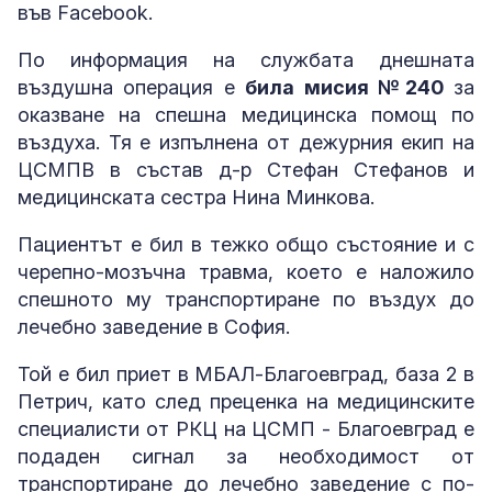
във Facebook.
По информация на службата днешната
въздушна операция е
била мисия №240
за
оказване на спешна медицинска помощ по
въздуха. Тя е изпълнена от дежурния екип на
ЦСМПВ в състав д-р Стефан Стефанов и
медицинската сестра Нина Минкова.
Пациентът е бил в тежко общо състояние и с
черепно-мозъчна травма, което е наложило
спешното му транспортиране по въздух до
лечебно заведение в София.
Той е бил приет в МБАЛ-Благоевград, база 2 в
Петрич, като след преценка на медицинските
специалисти от РКЦ на ЦСМП - Благоевград е
подаден сигнал за необходимост от
транспортиране до лечебно заведение с по-