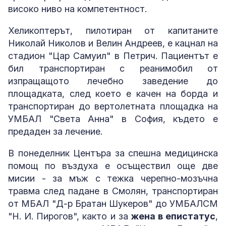
високо ниво на компетентност.
Хеликоптерът, пилотиран от капитаните
Николай Николов и Велин Андреев, е кацнал на
стадион "Цар Самуил" в Петрич. Пациентът е
бил транспортиран с реанимобил от
изпращащото лечебно заведение до
площадката, след което е качен на борда и
транспортиран до вертолетната площадка на
УМБАЛ "Света Анна" в София, където е
предаден за лечение.
В понеделник Центъра за спешна медицинска
помощ по въздуха е осъществил още две
мисии - за мъж с тежка черепно-мозъчна
травма след падане в Смолян, транспортиран
от МБАЛ "Д-р Братан Шукеров" до УМБАЛСМ
"Н. И. Пирогов", както и за
жена в епистатус
,