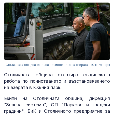
Столичната община започна почистването на езерата в Южния парк
Столичната община стартира същинската
работа по почистването и възстановяването
на езерата в Южния парк.
Екипи на Столичната община, дирекция
"Зелена система", ОП "Паркове и градски
градини", ВиК и Столичното предприятие за