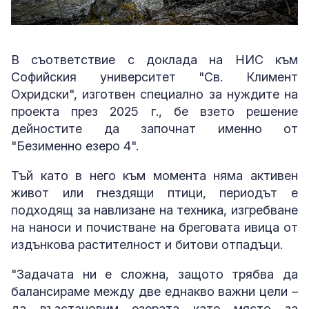
В съответствие с доклада на НИС към
Софийския университет "Св. Климент
Охридски", изготвен специално за нуждите на
проекта през 2025 г., бе взето решение
дейностите да започнат именно от
"Безименно езеро 4".
Тъй като в него към момента няма активен
живот или гнездящи птици, периодът е
подходящ за навлизане на техника, изгребване
на наноси и почистване на бреговата ивица от
издънкова растителност и битови отпадъци.
"Задачата ни е сложна, защото трябва да
балансираме между две еднакво важни цели –
да възстановим езерата като място за