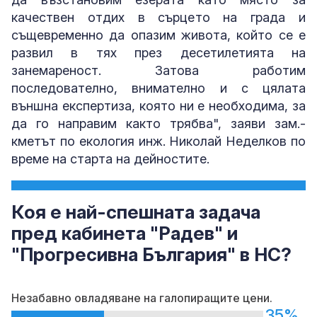
качествен отдих в сърцето на града и
същевременно да опазим живота, който се е
развил в тях през десетилетията на
занемареност. Затова работим
последователно, внимателно и с цялата
външна експертиза, която ни е необходима, за
да го направим както трябва", заяви зам.-
кметът по екология инж. Николай Неделков по
време на старта на дейностите.
Коя е най-спешната задача
пред кабинета "Радев" и
"Прогресивна България" в НС?
Незабавно овладяване на галопиращите цени.
35%