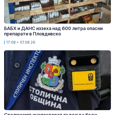
БАБХ и ДАНС иззеха над 600 литра опасни
препарати в Пловдивско
17:08 • 07.08.26
Столичният инспекторат въвежда боди