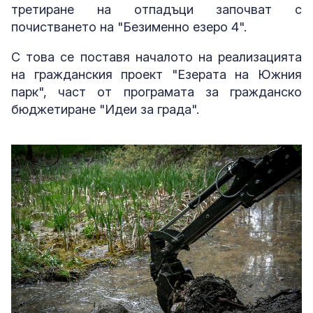
третиране на отпадъци започват с
почистването на "Безименно езеро 4".
С това се поставя началото на реализацията
на гражданския проект "Езерата на Южния
парк", част от програмата за гражданско
бюджетиране "Идеи за града".