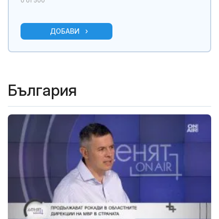
0
от 500
ДОБАВИ
България