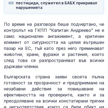
пестициди, служител в БАБХ прикривал
нарушенията
По време на разговора беше подчертано, че
контролът на ГКПП "Капитан Андреево" не е
само национален ангажимент, а критичен
елемент от сигурността на целия вътрешен
пазар на ЕС, тъй като през него преминават
животни, храни, фуражи и растения, които
след това се разпространяват във всички
държави членки.
Българската страна заяви своята пълна
готовност за прозрачност и предприемане на
незабавни действия за повишаване на
ефективността на проверките, както и за
преодоляване на всички констатирани пречки
и несъответствия, които са били обект на