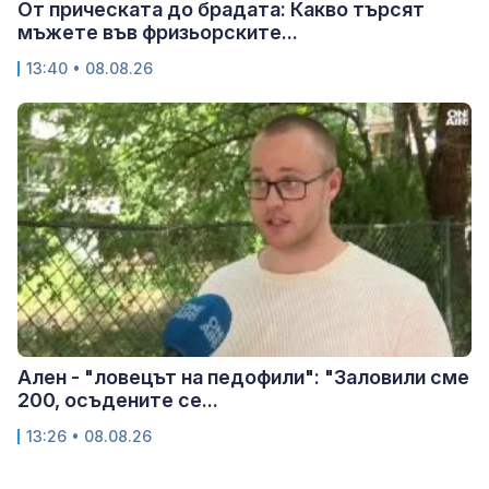
От прическата до брадата: Какво търсят
мъжете във фризьорските...
13:40 • 08.08.26
Ален - "ловецът на педофили": "Заловили сме
200, осъдените се...
13:26 • 08.08.26