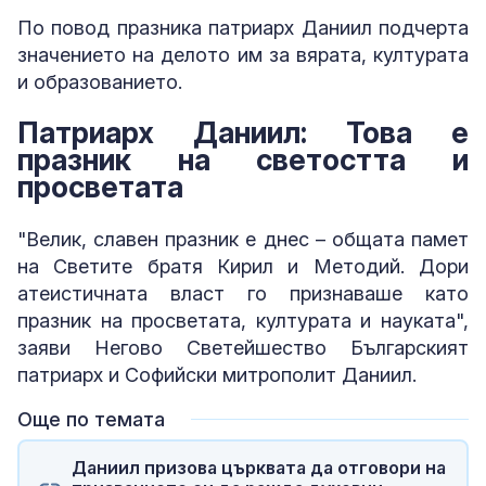
По повод празника патриарх Даниил подчерта
значението на делото им за вярата, културата
и образованието.
Патриарх Даниил: Това е
празник на светостта и
просветата
"Велик, славен празник е днес – общата памет
на Светите братя Кирил и Методий. Дори
атеистичната власт го признаваше като
празник на просветата, културата и науката",
заяви Негово Светейшество Българският
патриарх и Софийски митрополит Даниил.
Още по темата
Даниил призова църквата да отговори на