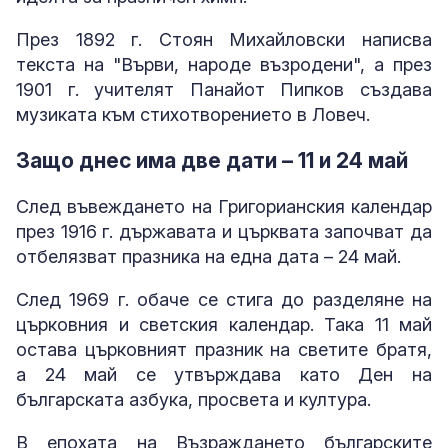
През 1892 г. Стоян Михайловски написва
текста на "Върви, народе възродени", а през
1901 г. учителят Панайот Пипков създава
музиката към стихотворението в Ловеч.
Защо днес има две дати – 11 и 24 май
След въвеждането на Григорианския календар
през 1916 г. държавата и църквата започват да
отбелязват празника на една дата – 24 май.
След 1969 г. обаче се стига до разделяне на
църковния и светския календар. Така 11 май
остава църковният празник на светите братя,
а 24 май се утвърждава като Ден на
българската азбука, просвета и култура.
В епохата на Възраждането българските