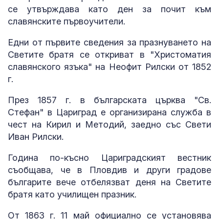
се утвърждава като ден за почит към
славянските първоучители.
Едни от първите сведения за празнуването на
Светите братя се откриват в "Христоматия
славянского язъка" на Неофит Рилски от 1852
г.
През 1857 г. в българската църква "Св.
Стефан" в Цариград е организирана служба в
чест на Кирил и Методий, заедно със Свети
Иван Рилски.
Година по-късно Цариградският вестник
съобщава, че в Пловдив и други градове
българите вече отбелязват деня на Светите
братя като училищен празник.
От 1863 г. 11 май официално се установява