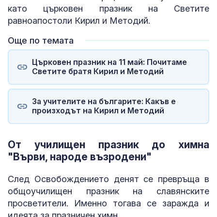
като църковен празник на Светите
равноапостоли Кирил и Методий.
Още по темата
Църковен празник на 11 май: Почитаме
Светите братя Кирил и Методий
За учителите на българите: Какъв е
произходът на Кирил и Методий
От училищен празник до химна
"Върви, народе възродени"
След Освобождението денят се превръща в
общоучилищен празник на славянските
просветители. Именно тогава се заражда и
идеята за празничен химн.