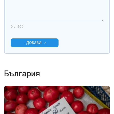
0
от 500
ДОБАВИ
България