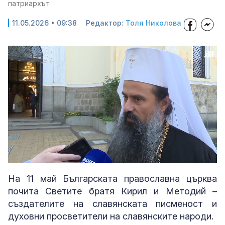
патриархът
11.05.2026 • 09:38
Редактор:
Толя Николова
Loaded
:
Unmute
91.11%
На 11 май Българската православна църква
почита Светите братя Кирил и Методий –
създателите на славянската писменост и
духовни просветители на славянските народи.