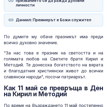
призванието си да ражда духовни
личности
Даниил: Премиерът е Божи служител
По думите му обаче празникът има преди
всичко духовно значение.
"За нас това е празник на светостта и на
голямата любов на Светите братя Кирил и
Методий. Те донесоха богатството на вярата
и благодатния християнски живот до всички
славянски народи", посочи патриархът.
Как 11 май се превръща в Ден
на Кирил и Методий
По време на Възраждането 11 май постепенно