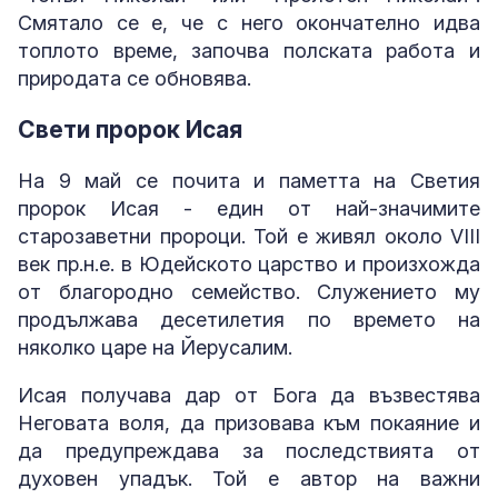
Смятало се е, че с него окончателно идва
топлото време, започва полската работа и
природата се обновява.
Свети пророк Исая
На 9 май се почита и паметта на Светия
пророк Исая - един от най-значимите
старозаветни пророци. Той е живял около VIII
век пр.н.е. в Юдейското царство и произхожда
от благородно семейство. Служението му
продължава десетилетия по времето на
няколко царе на Йерусалим.
Исая получава дар от Бога да възвестява
Неговата воля, да призовава към покаяние и
да предупреждава за последствията от
духовен упадък. Той е автор на важни