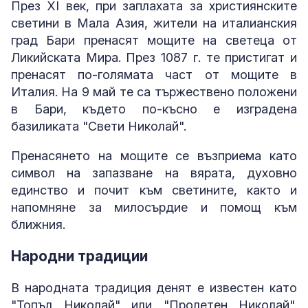
През XI век, при заплахата за християнските
светини в Мала Азия, жители на италианския
град Бари пренасят мощите на светеца от
Ликийската Мира. През 1087 г. те пристигат и
пренасят по-голямата част от мощите в
Италия. На 9 май те са тържествено положени
в Бари, където по-късно е изградена
базиликата "Свети Николай".
Пренасянето на мощите се възприема като
символ на запазване на вярата, духовно
единство и почит към светините, както и
напомняне за милосърдие и помощ към
ближния.
Народни традиции
В народната традиция денят е известен като
"Топъл Николай" или "Пролетен Николай".