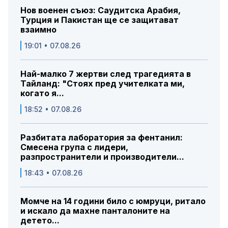
Нов военен съюз: Саудитска Арабия,
Турция и Пакистан ще се защитават
взаимно
19:01 • 07.08.26
Най-малко 7 жертви след трагедията в
Тайланд: "Стоях пред учителката ми,
когато я...
18:52 • 07.08.26
Разбитата лаборатория за фентанил:
Смесена група с лидери,
разпространители и производители...
18:43 • 07.08.26
Момче на 14 години било с юмруци, ритало
и искало да махне панталоните на
детето...