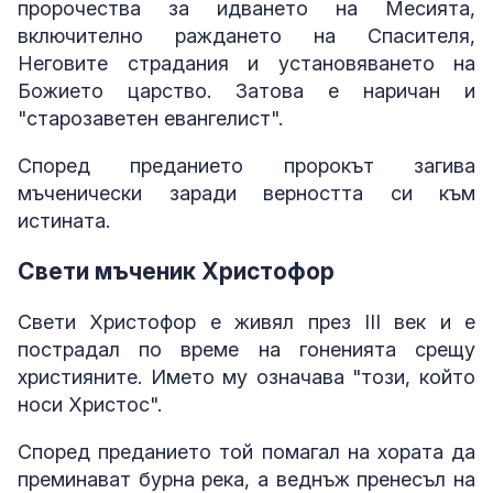
пророчества за идването на Месията,
включително раждането на Спасителя,
Неговите страдания и установяването на
Божието царство. Затова е наричан и
"старозаветен евангелист".
Според преданието пророкът загива
мъченически заради верността си към
истината.
Свети мъченик Христофор
Свети Христофор е живял през III век и е
пострадал по време на гоненията срещу
християните. Името му означава "този, който
носи Христос".
Според преданието той помагал на хората да
преминават бурна река, а веднъж пренесъл на