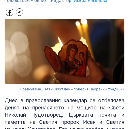
09.05.2026 • 06:30
Редактор:
Искра Ангелова
Празнуваме Летен Никулден - поверия, забрани и традиции
Днес в православния календар се отбелязва
денят на пренасянето на мощите на Свети
Николай Чудотворец. Църквата почита и
паметта на Светия пророк Исая и Светия