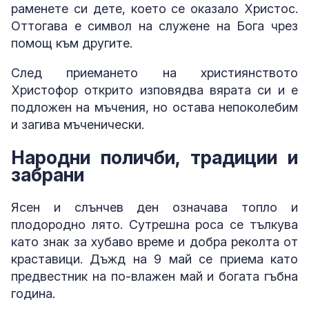
раменете си дете, което се оказало Христос.
Оттогава е символ на служене на Бога чрез
помощ към другите.
След приемането на християнството
Христофор открито изповядва вярата си и е
подложен на мъчения, но остава непоколебим
и загива мъченически.
Народни поличби, традиции и
забрани
Ясен и слънчев ден означава топло и
плодородно лято. Сутрешна роса се тълкува
като знак за хубаво време и добра реколта от
краставици. Дъжд на 9 май се приема като
предвестник на по-влажен май и богата гъбна
година.