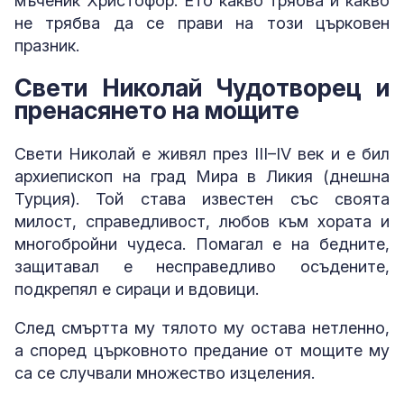
мъченик Христофор. Ето какво трябва и какво
не трябва да се прави на този църковен
празник.
Свети Николай Чудотворец и
пренасянето на мощите
Свети Николай е живял през III–IV век и е бил
архиепископ на град Мира в Ликия (днешна
Турция). Той става известен със своята
милост, справедливост, любов към хората и
многобройни чудеса. Помагал е на бедните,
защитавал е несправедливо осъдените,
подкрепял е сираци и вдовици.
След смъртта му тялото му остава нетленно,
а според църковното предание от мощите му
са се случвали множество изцеления.