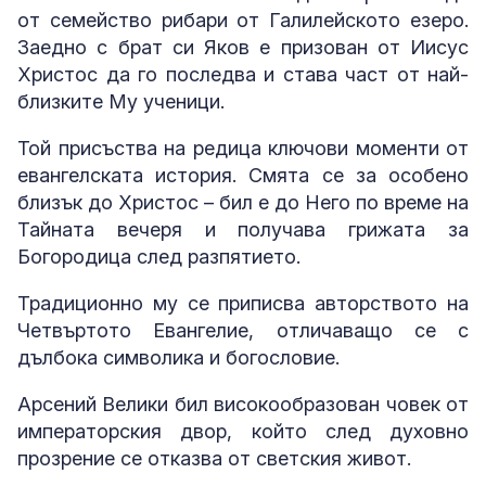
от семейство рибари от Галилейското езеро.
Заедно с брат си Яков е призован от Иисус
Христос да го последва и става част от най-
близките Му ученици.
Той присъства на редица ключови моменти от
евангелската история. Смята се за особено
близък до Христос – бил е до Него по време на
Тайната вечеря и получава грижата за
Богородица след разпятието.
Традиционно му се приписва авторството на
Четвъртото Евангелие, отличаващо се с
дълбока символика и богословие.
Арсений Велики бил високообразован човек от
императорския двор, който след духовно
прозрение се отказва от светския живот.