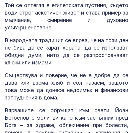
Той се оттегля в египетската пустиня, където
води строг аскетичен живот и става пример за
мълчание, смирение и духовно
усъвършенстване.
В народната традиция се вярва, че на този ден
не бива да се карат хората, да се използват
обидни думи, нито да се разпространяват
клюки или измами.
Съществува и поверие, че не е добре да се
дава или взема хляб и сол назаем, защото
това може да донесе недоимък и финансови
затруднения в дома.
Вярващите се обръщат към свети Йоан
Богослов с молитви като към застъпник пред
Бога – за здраве, облекчение при болести,
помощ в трудни ситуации и хармония в