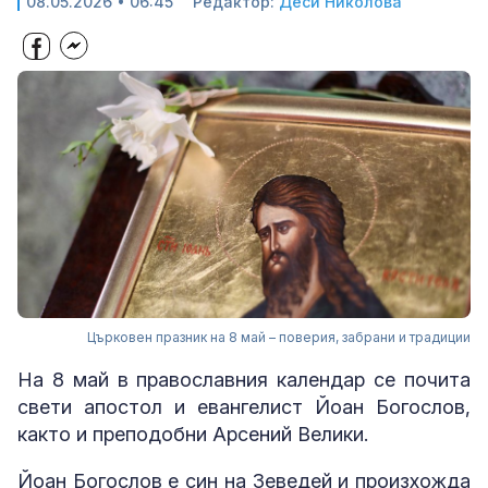
08.05.2026 • 06:45
Редактор:
Деси Николова
Църковен празник на 8 май – поверия, забрани и традиции
На 8 май в православния календар се почита
свети апостол и евангелист Йоан Богослов,
както и преподобни Арсений Велики.
Йоан Богослов е син на Зеведей и произхожда