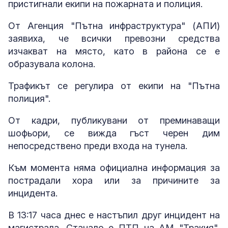
пристигнали екипи на пожарната и полиция.
От Агенция "Пътна инфраструктура" (АПИ)
заявиха, че всички превозни средства
изчакват на място, като в района се е
образувала колона.
Трафикът се регулира от екипи на "Пътна
полиция".
От кадри, публикувани от преминаващи
шофьори, се вижда гъст черен дим
непосредствено преди входа на тунела.
Към момента няма официална информация за
пострадали хора или за причините за
инцидента.
В 13:17 часа днес е настъпил друг инцидент на
магистрала. Станало е ПТП на АМ "Тракия",