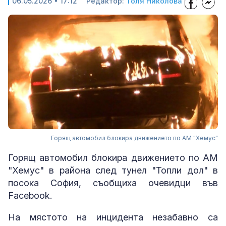
06.05.2026 • 17:12
Редактор:
Толя Николова
Горящ автомобил блокира движението по АМ "Хемус"
Горящ автомобил блокира движението по АМ
"Хемус" в района след тунел "Топли дол" в
посока София, съобщиха очевидци във
Facebook.
На мястото на инцидента незабавно са