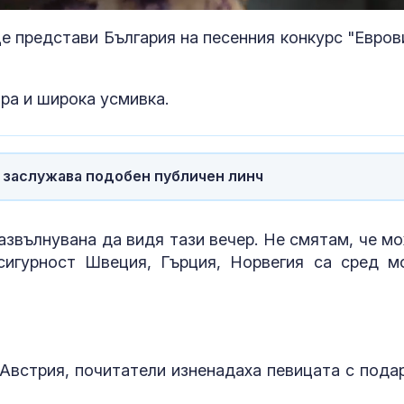
е представи България на песенния конкурс "Евров
ара и широка усмивка.
е заслужава подобен публичен линч
азвълнувана да видя тази вечер. Не смятам, че м
сигурност Швеция, Гърция, Норвегия са сред м
Полски бойци са
Алтернативн
идентифицирани на
за справяне 
украинския фронт
в кръста
 Австрия, почитатели изненадаха певицата с пода
Безмер, US
Преместване
самолетите и F-16
психиатрична