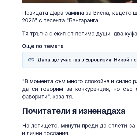
41.74%
Певицата Дара замина за Виена, където щ
2026" с песента "Бангаранга".
Тя тръгна с екип от петима души, два куф
Още по темата
Дара ще участва в Евровизия: Никой н
"В момента съм много спокойна и силно р
да си говорим за конкуренция, но със 
фаворити", каза тя.
Почитатели я изненадаха
На летището, минути преди да отлети за
и лични послания.