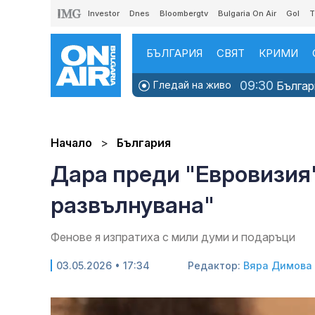
Investor
Dnes
Bloombergtv
Bulgaria On Air
Gol
T
БЪЛГАРИЯ
СВЯТ
КРИМИ
09:30
Гледай на живо
Българи
Начало
България
Дара преди "Евровизия"
развълнувана"
Фенове я изпратиха с мили думи и подаръци
03.05.2026 • 17:34
Редактор:
Вяра Димова