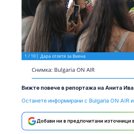
1
/
10
Дара отлетя за Виена
Снимка: Bulgaria ON AIR
Вижте повече в репортажа на Анита Ива
Останете информирани с Bulgaria ON AIR и
Добави ни в предпочитани източници в