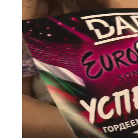
Loaded
:
Unmute