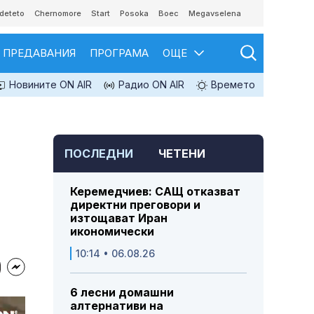
deteto
Chernomore
Start
Posoka
Boec
Megavselena
ПРЕДАВАНИЯ
ПРОГРАМА
ОЩЕ
Новините ON AIR
Радио ON AIR
Времето
ПОСЛЕДНИ
ЧЕТЕНИ
Керемедчиев: САЩ отказват
директни преговори и
изтощават Иран
икономически
10:14 • 06.08.26
6 лесни домашни
алтернативи на