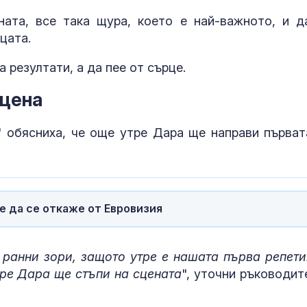
скараха Шаламанов и
болница в Ку
Каракачанов
отново е пре
ата, все така щура, което е най-важното, и д
изпитание
ицата.
До какви крайни
Магнезий за 
мерки прибягват
сън - има ли 
 резултати, а да пее от сърце.
британците, за да се
справят с
сцена
Радев: Българските
Защо сутрин 
" обясниха, че още утре Дара ще направи първат
институции не
е по-силно?
позволяват
ксенофобия, расизъм
зъм
е да се откаже от Евровизия
 ранни зори, защото утре е нашата първа репети
ре Дара ще стъпи на сцената
", уточни ръководит