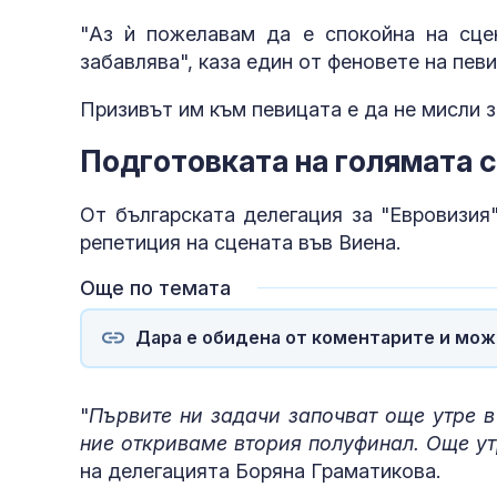
"Аз ѝ пожелавам да е спокойна на сцен
забавлява", каза един от феновете на пев
Призивът им към певицата е да не мисли за
Подготовката на голямата 
горещините?
От българската делегация за "Евровизия
репетиция на сцената във Виена.
и антисемити
Още по темата
Дара е обидена от коментарите и мож
"
Първите ни задачи започват още утре в
ние откриваме втория полуфинал. Още ут
на делегацията Боряна Граматикова.