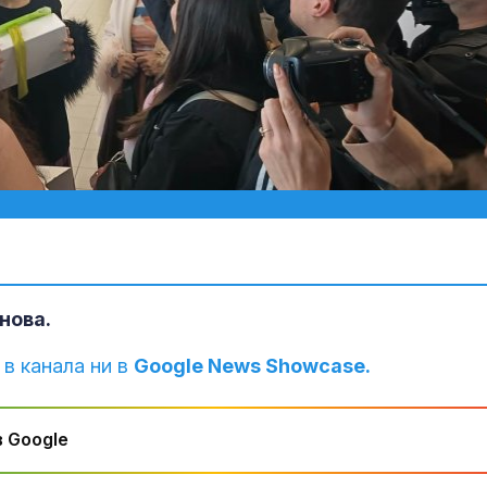
нова.
 в канала ни в
Google News Showcase.
 Google