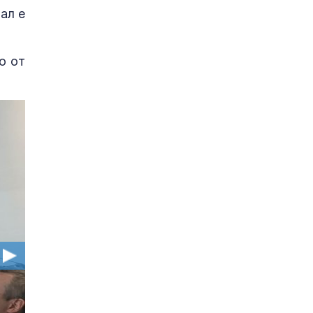
ал е
о от