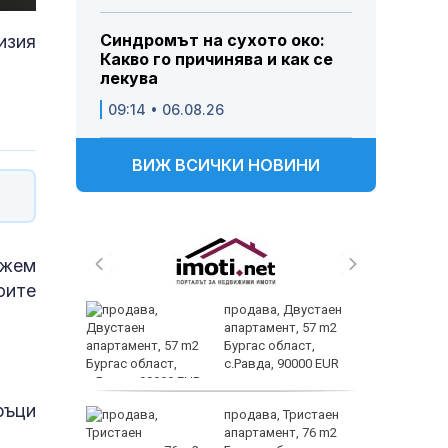
Синдромът на сухото око:
изия
Какво го причинява и как се
лекува
09:14 • 06.08.26
ВИЖ ВСИЧКИ НОВИНИ
ожем
оите
и методи
продава, Двустаен
с болката
апартамент, 57 m2
Бургас област,
с.Равда, 90000 EUR
история
ръци
то на
продава, Тристаен
та
апартамент, 76 m2