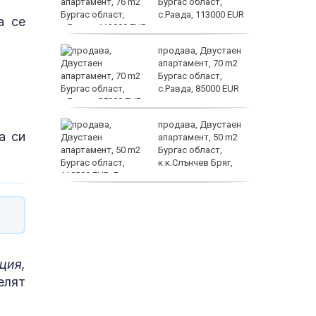
рило
Бургас област,
д
с.Равда, 113000 EUR
а се
Кентавъ
по-добър
продава, Двустаен
ефект?
апартамент, 70 m2
Бургас област,
с.Равда, 85000 EUR
либидото
продава, Двустаен
а си
апартамент, 50 m2
Бургас област,
к.к.Слънчев Бряг,
118000 EUR
продава, Двустаен
апартамент, 59 m2
Бургас област,
гр.Несебър, 98000 EUR
ция,
елят