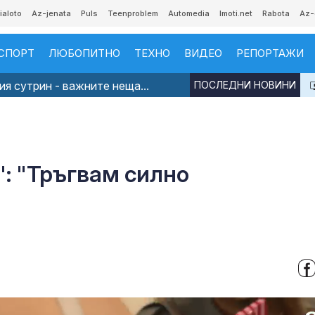
ialoto
Az-jenata
Puls
Teenproblem
Automedia
Imoti.net
Rabota
Az-
СПОРТ
ЛЮБОПИТНО
ТЕХНО
ВИДЕО
РЕПОРТАЖИ
я сутрин - важните неща...
ПОСЛЕДНИ НОВИНИ
: "Тръгвам силно