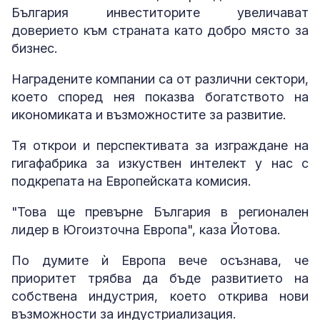
България инвеститорите увеличават
доверието към страната като добро място за
бизнес.
Наградените компании са от различни сектори,
което според нея показва богатството на
икономиката и възможностите за развитие.
Тя открои и перспективата за изграждане на
гигафабрика за изкуствен интелект у нас с
подкрепата на Европейската комисия.
"Това ще превърне България в регионален
лидер в Югоизточна Европа", каза Йотова.
По думите ѝ Европа вече осъзнава, че
приоритет трябва да бъде развитието на
собствена индустрия, което открива нови
възможности за индустриализация.