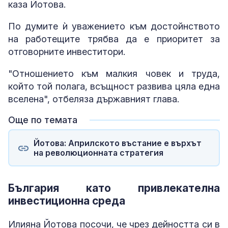
каза Йотова.
По думите ѝ уважението към достойнството
на работещите трябва да е приоритет за
отговорните инвеститори.
"Отношението към малкия човек и труда,
който той полага, всъщност развива цяла една
вселена", отбеляза държавният глава.
Още по темата
Йотова: Априлското въстание е върхът
на революционната стратегия
България като привлекателна
инвестиционна среда
Илияна Йотова посочи, че чрез дейността си в