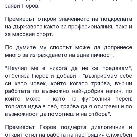
заяви Гюров.
Премиерът открои значението на подкрепата
на държавата както за професионалния, така и
за масовия спорт.
По думите му спортът може да допринесе
много за изграждането на една личност.
"Научил ме е никога да не се предавам",
отбеляза Гюров и добави - "възприемам себе
си като човек, който когато трябва, върши
работата по възможно най-добрия начин, по
който може - като на футболния терен:
топката идва в теб, трябва да я отиграеш и по
възможност да помогнеш и на отбора".
Премиерът Гюров подчерта диалогичния и
открит стил на работа на настоящия служебен