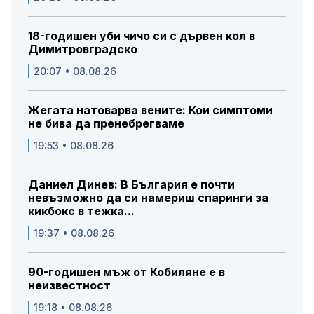
18-годишен уби чичо си с дървен кол в
Димитровградско
20:07 • 08.08.26
Жегата натоварва вените: Кои симптоми
не бива да пренебрегваме
19:53 • 08.08.26
Даниел Динев: В България е почти
невъзможно да си намериш спаринги за
кикбокс в тежка...
19:37 • 08.08.26
90-годишен мъж от Кобиляне е в
неизвестност
19:18 • 08.08.26