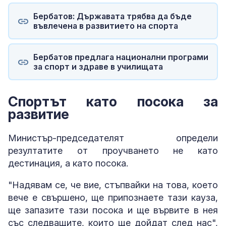
Бербатов: Държавата трябва да бъде
въвлечена в развитието на спорта
Бербатов предлага национални програми
за спорт и здраве в училищата
Спортът като посока за
развитие
Министър-председателят определи
резултатите от проучването не като
дестинация, а като посока.
"Надявам се, че вие, стъпвайки на това, което
вече е свършено, ще припознаете тази кауза,
ще запазите тази посока и ще вървите в нея
със следващите, които ще дойдат след нас",