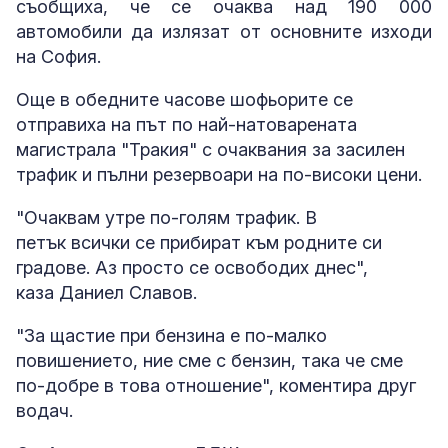
съобщиха, че се очаква над 190 000
автомобили да излязат от основните изходи
на София.
Още в обедните часове шофьорите се
отправиха на път по най-натоварената
магистрала "Тракия" с очаквания за засилен
трафик и пълни резервоари на по-високи цени.
"Очаквам утре по-голям трафик. В
петък всички се прибират към родните си
градове. Аз просто се освободих днес",
каза Даниел Славов.
"За щастие при бензина е по-малко
повишението, ние сме с бензин, така че сме
по-добре в това отношение", коментира друг
водач.