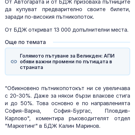
От Автогарата и от БДЖ призоваха пътниците
да купуват предварително своите билети,
заради по-високия пътникопоток.
От БДЖ откриват 13 000 допълнителни места.
Още по темата
Голямото пътуване за Великден: АПИ
обяви важни промени по пътищата в
страната
"Обикновено пътникопотокът ни се увеличава
с 20-30%. Даже за някои бързи влакове стига
и до 50%. Това основно е по направленията
София-Варна, София-Бургас, Пловдив-
Карлово", коментира ръководителят отдел
"Маркетинг" в БДЖ Калин Маринов.