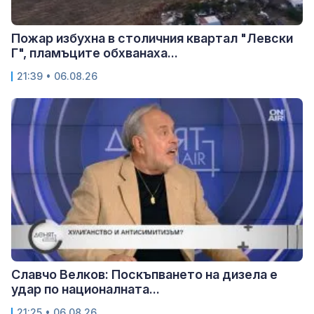
Пожар избухна в столичния квартал "Левски
Г", пламъците обхванаха...
21:39 • 06.08.26
Славчо Велков: Поскъпването на дизела е
удар по националната...
21:25 • 06.08.26