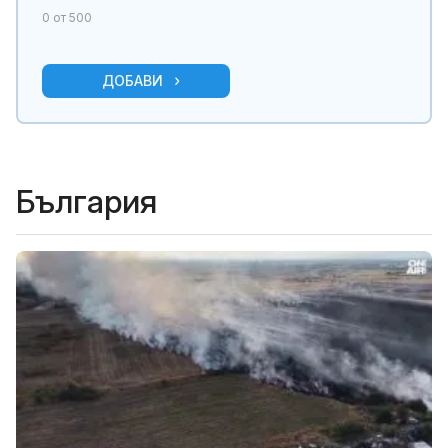
0
от 500
ДОБАВИ
България