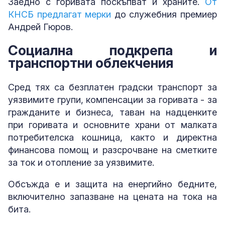
Заедно с горивата поскъпват и храните.
От
КНСБ предлагат мерки
до служебния премиер
Андрей Гюров.
Социална подкрепа и
транспортни облекчения
Сред тях са безплатен градски транспорт за
уязвимите групи, компенсации за горивата - за
гражданите и бизнеса, таван на надценките
при горивата и основните храни от малката
потребителска кошница, както и директна
финансова помощ и разсрочване на сметките
за ток и отопление за уязвимите.
Обсъжда е и защита на енергийно бедните,
включително запазване на цената на тока на
бита.