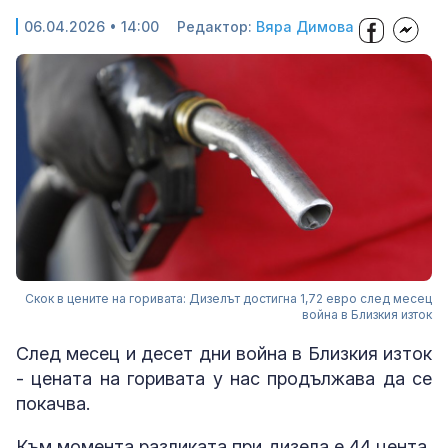
06.04.2026 • 14:00
Редактор:
Вяра Димова
Скок в цените на горивата: Дизелът достигна 1,72 евро след месец
война в Близкия изток
След месец и десет дни война в Близкия изток
- цената на горивата у нас продължава да се
покачва.
Към момента разликата при дизела е 44 цента,