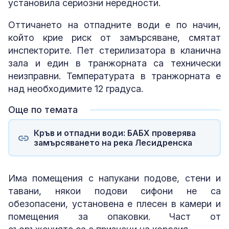
установила сериозни нередности.
Оттичането на отпадните води е по начин,
който крие риск от замърсяване, смятат
инспекторите. Пет стерилизатора в кланична
зала и един в транжорната са технически
неизправни. Температурата в транжорната е
над необходимите 12 градуса.
Още по темата
Кръв и отпадни води: БАБХ проверява
замърсяването на река Лесидренска
Има помещения с напукани подове, стени и
тавани, някои подови сифони не са
обезопасени, установена е плесен в камери и
помещения за опаковки. Част от