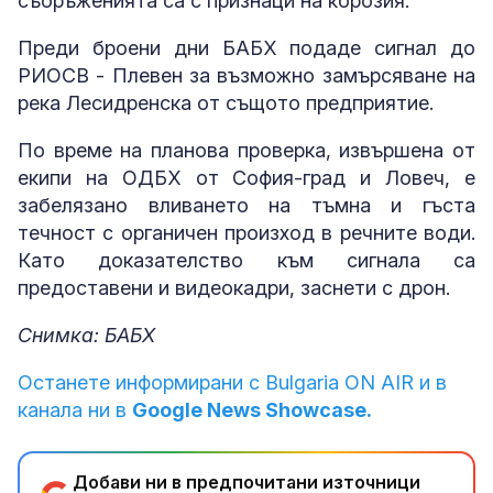
съоръженията са с признаци на корозия.
Преди броени дни БАБХ подаде сигнал до
РИОСВ - Плевен за възможно замърсяване на
река Лесидренска от същото предприятие.
По време на планова проверка, извършена от
екипи на ОДБХ от София-град и Ловеч, е
забелязано вливането на тъмна и гъста
течност с органичен произход в речните води.
Като доказателство към сигнала са
предоставени и видеокадри, заснети с дрон.
Снимка: БАБХ
Останете информирани с Bulgaria ON AIR и в
канала ни в
Google News Showcase.
Добави ни в предпочитани източници