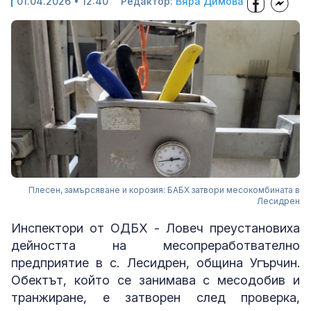
01.04.2026 • 12:40
Редактор:
Вяра Димова
Плесен, замърсяване и корозия: БАБХ затвори месокомбината в
Лесидрен
Инспектори от ОДБХ - Ловеч преустановиха
дейността на месопреработвателно
предприятие в с. Лесидрен, община Угърчин.
Обектът, който се занимава с месодобив и
транжиране, е затворен след проверка,