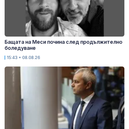
Бащата на Меси почина след продължително
боледуване
15:43 • 08.08.26