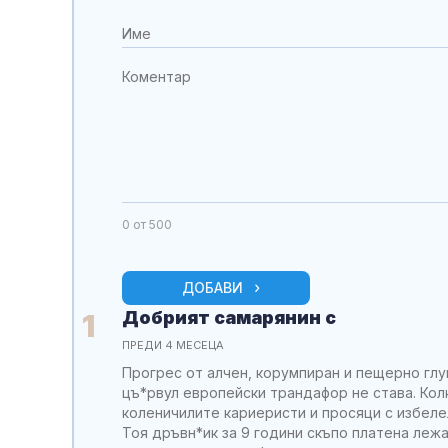
0
от 500
ДОБАВИ
Добрият самарянин с
1
ПРЕДИ 4 МЕСЕЦА
Прогрес от алчен, корумпиран и пещерно глуп
цъ*рвул европейски трандафор не става. Кол
коленичилите кариеристи и просяци с избеле
Тоя дръвн*ик за 9 години скъпо платена леж