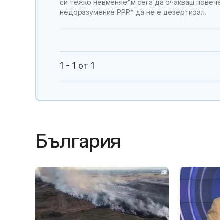
си тежко невменяе*м сега да очакваш повече
недоразумение РРР* да не е дезертирал.
1 - 1 от 1
България