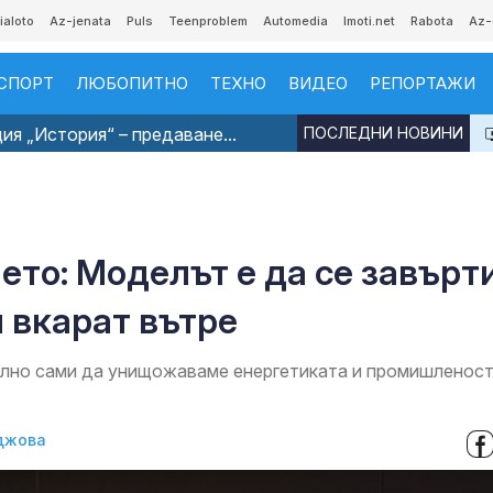
ialoto
Az-jenata
Puls
Teenproblem
Automedia
Imoti.net
Rabota
Az-
СПОРТ
ЛЮБОПИТНО
ТЕХНО
ВИДЕО
РЕПОРТАЖИ
я „История“ – предаване...
ПОСЛЕДНИ НОВИНИ
ето: Моделът е да се завърт
и вкарат вътре
рмално сами да унищожаваме енергетиката и промишленос
джова