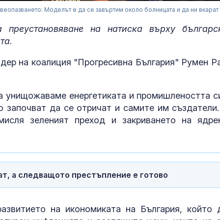
веопазването: Моделът е да се завъртим около болницата и да ни вкарат
а преустановяване на натиска върху българс
ата.
лидер на коалиция "Прогресивна България" Румен Р
да унищожаваме енергетиката и промишлеността си
о започват да се отричат и самите им създатели.
мисля зеленият преход и закриването на ядре
За наказание:
в “месомелач
руски войник
в рокля (ВИД
т, а следващото престъпление е готово
Китай тества 
опасни мисии:
щурмовите
азвитието на икономиката на България, който 
хеликоптери 