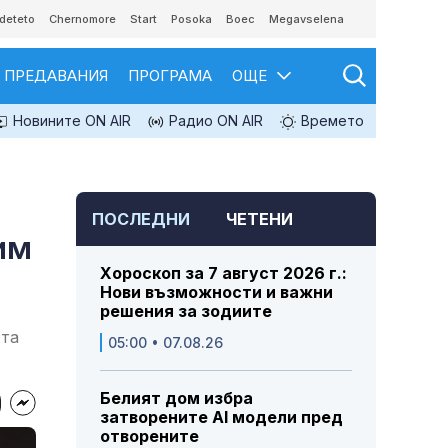
deteto
Chernomore
Start
Posoka
Boec
Megavselena
ПРЕДАВАНИЯ
ПРОГРАМА
ОЩЕ
Новините ON AIR
Радио ON AIR
Времето
ПОСЛЕДНИ
ЧЕТЕНИ
им
Хороскоп за 7 август 2026 г.:
Нови възможности и важни
решения за зодиите
тта
05:00 • 07.08.26
Белият дом избра
затворените AI модели пред
отворените