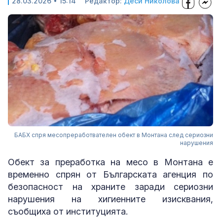
28.03.2026 • 15:14
Редактор:
Деси Николова
БАБХ спря месопреработвателен обект в Монтана след сериозни
нарушения
Обект за преработка на месо в Монтана е
временно спрян от Българската агенция по
безопасност на храните заради сериозни
нарушения на хигиенните изисквания,
съобщиха от институцията.