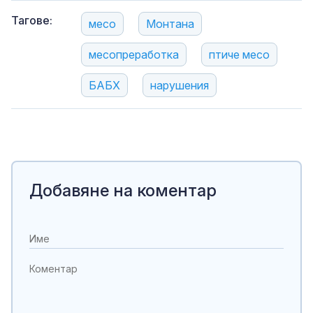
Тагове:
месо
Монтана
месопреработка
птиче месо
БАБХ
нарушения
Добавяне на коментар