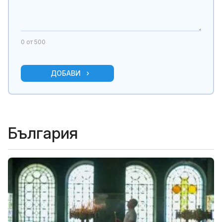
0
от 500
ДОБАВИ
България