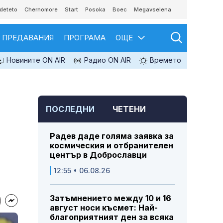
deteto
Chernomore
Start
Posoka
Boec
Megavselena
ПРЕДАВАНИЯ
ПРОГРАМА
ОЩЕ
Новините ON AIR
Радио ON AIR
Времето
ПОСЛЕДНИ
ЧЕТЕНИ
Радев даде голяма заявка за
космическия и отбранителен
център в Доброславци
12:55 • 06.08.26
Затъмнението между 10 и 16
август носи късмет: Най-
благоприятният ден за всяка