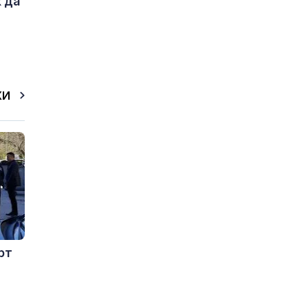
 да
КИ
рт