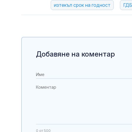
изтекъл срок на годност
ГД
Добавяне на коментар
0
от 500