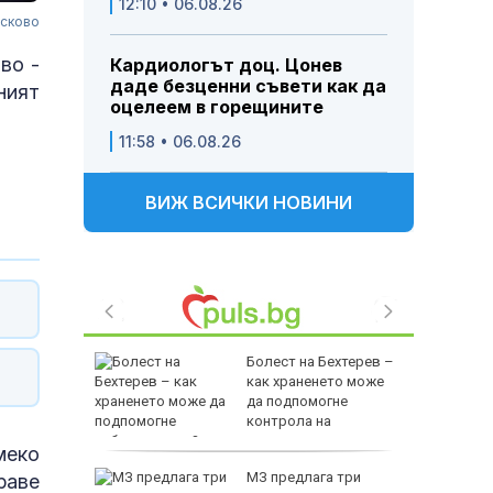
12:10 • 06.08.26
асково
во -
Кардиологът доц. Цонев
даде безценни съвети как да
ният
оцелеем в горещините
11:58 • 06.08.26
ВИЖ ВСИЧКИ НОВИНИ
разихме
Болест на Бехтерев –
как храненето може
Русия
да подпомогне
контрола на
заболяването?
меко
жи през
МЗ предлага три
раве