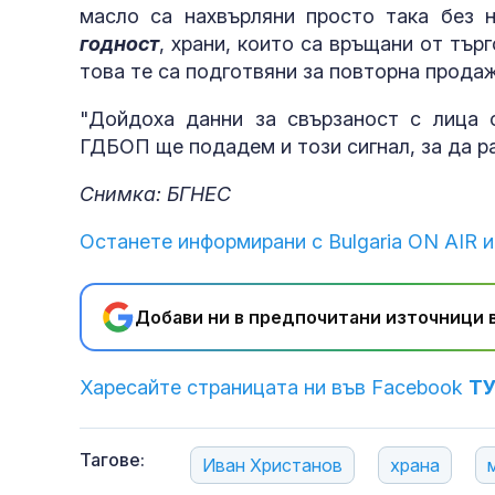
масло са нахвърляни просто така без 
годност
, храни, които са връщани от тър
това те са подготвяни за повторна продаж
"Дойдоха данни за свързаност с лица о
ГДБОП ще подадем и този сигнал, за да р
Снимка: БГНЕС
Останете информирани с Bulgaria ON AIR и
Добави ни в предпочитани източници в
Харесайте страницата ни във Facebook
Т
Тагове:
Иван Христанов
храна