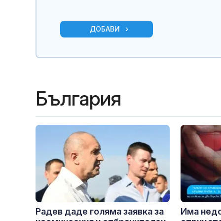
ДОБАВИ
България
Радев даде голяма заявка за
Има недо