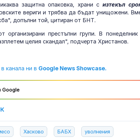
август няма д
никаква защитна опаковка, храни с
изтекъл сро
напълнят сухи
говските вериги и трябва да бъдат унищожени. Вм
Европа
ба", допълни той, цитиран от БНТ.
Пожар в скла
т организирани престъпни групи. В понеделник
пловдивски з
РИОСВ следи 
азплетем целия скандал", подчерта Христанов.
Шофьор на “П
спретна гонка
 в канала ни в
Google News Showcase.
полицията и 
патрулката
 Google
УК
месо
Хасково
БАБХ
уволнения