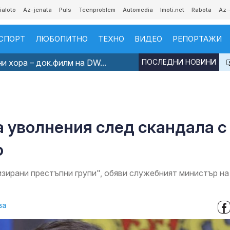
ialoto
Az-jenata
Puls
Teenproblem
Automedia
Imoti.net
Rabota
Az-
СПОРТ
ЛЮБОПИТНО
ТЕХНО
ВИДЕО
РЕПОРТАЖИ
и хора – док.филм на DW...
ПОСЛЕДНИ НОВИНИ
 уволнения след скандала с
о
изирани престъпни групи", обяви служебният министър на
ва