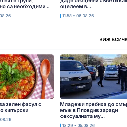
лните групи,
даде безценни съвети как
о са необходими...
оцелеем в...
.08.26
11:58 • 06.08.26
ВИЖ ВСИЧ
за зелен фасул с
Младежи пребиха до смъ
о кипърски
мъж в Пловдив заради
сексуалната му...
.08.26
18:29 • 05.08.26