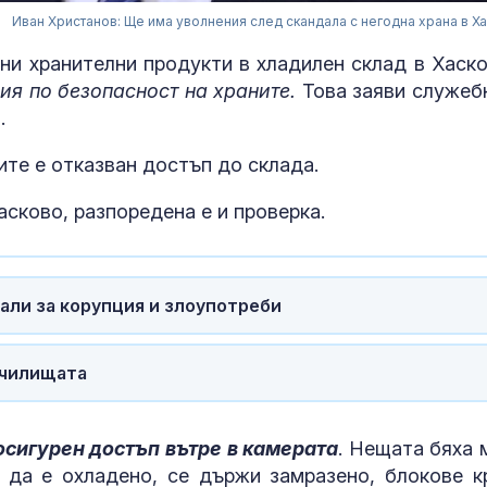
Иван Христанов: Ще има уволнения след скандала с негодна храна в Х
ни хранителни продукти в хладилен склад в Хаско
ия по безопасност на храните.
Това заяви служеб
.
те е отказван достъп до склада.
сково, разпоредена е и проверка.
али за корупция и злоупотреби
Зеленски: По
училищата
две петролни
рафинерии в 
осигурен достъп вътре в камерата
. Нещата бяха 
Първите вале
 да е охладено, се държи замразено, блокове к