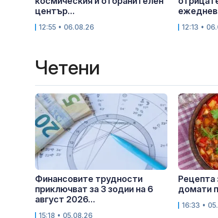
космическия и отбранителен
отрицате
център...
ежедневн
12:55 • 06.08.26
12:13 • 06
Четени
Финансовите трудности
Рецепта 
приключват за 3 зодии на 6
домати п
август 2026...
16:33 • 05
15:18 • 05.08.26