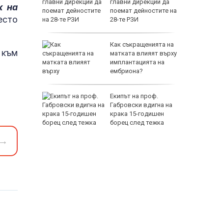
а
главни дирекции да
к на
те реки в
поемат дейностите на
есто
28-те РЗИ
д на
Как съкращенията на
 към
авод,
матката влияят върху
въздуха
имплантацията на
ембриона?
орше” си
Екипът на проф.
 с
Габровски вдигна на
блъсна
крака 15-годишен
борец след тежка
травма и парализа
→