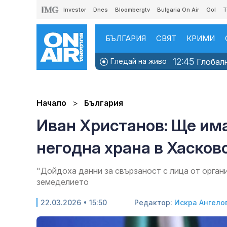
Investor
Dnes
Bloombergtv
Bulgaria On Air
Gol
T
БЪЛГАРИЯ
СВЯТ
КРИМИ
12:45
Гледай на живо
Глобалн
Начало
България
Иван Христанов: Ще има
негодна храна в Хасков
"Дойдоха данни за свързаност с лица от орган
земеделието
22.03.2026 • 15:50
Редактор:
Искра Ангело