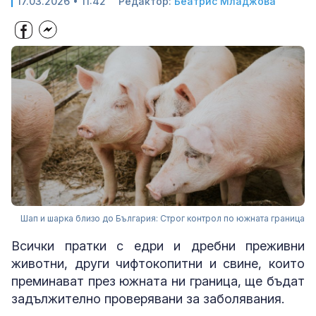
17.03.2026 • 11:42
Редактор:
Беатрис Младжова
Шап и шарка близо до България: Строг контрол по южната граница
Всички пратки с едри и дребни преживни
животни, други чифтокопитни и свине, които
преминават през южната ни граница, ще бъдат
задължително проверявани за заболявания.