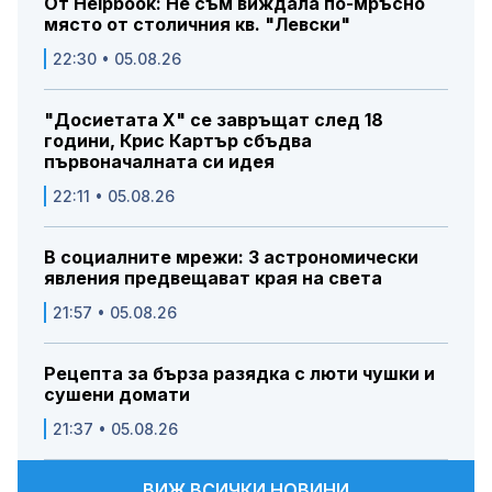
От Helpbook: Не съм виждала по-мръсно
място от столичния кв. "Левски"
22:30 • 05.08.26
"Досиетата Х" се завръщат след 18
години, Крис Картър сбъдва
първоначалната си идея
22:11 • 05.08.26
В социалните мрежи: 3 астрономически
явления предвещават края на света
21:57 • 05.08.26
Рецепта за бърза разядка с люти чушки и
сушени домати
21:37 • 05.08.26
ВИЖ ВСИЧКИ НОВИНИ