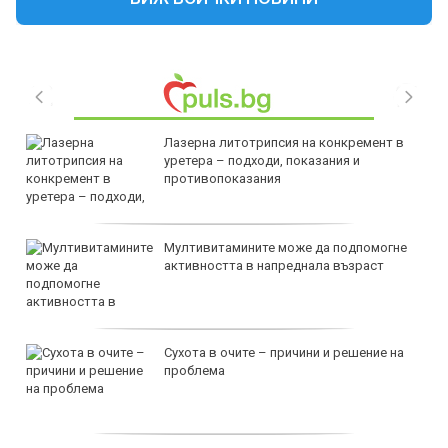
Лазерна литотрипсия на конкремент в
уретера – подходи, показания и
противопоказания
Мултивитамините може да подпомогне
активността в напреднала възраст
Сухота в очите – причини и решение на
проблема