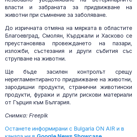
власти и забраната за придвижване на
животни при съмнение за заболяване.
До изричната отмяна на мярката в областите
Благоевград, Смолян, Кърджали и Хасково се
преустановява провеждането на пазари,
изложби, състезания и други събития със
струпване на животни.
Ще бъде засилен контролът срещу
нерегламентираното придвижване на животни,
зародишни продукти, странични животински
продукти, фуражи и други рискови материали
от Гърция към България.
Снимка: Freepik
Останете информирани с Bulgaria ON AIR и в
канала ни в
Google News Showcase.