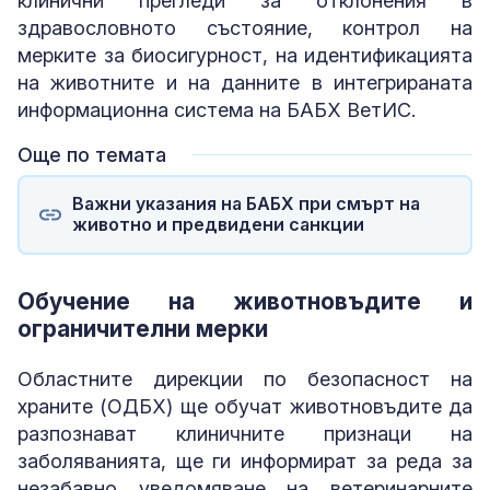
клинични прегледи за отклонения в
здравословното състояние, контрол на
мерките за биосигурност, на идентификацията
на животните и на данните в интегрираната
информационна система на БАБХ ВетИС.
Още по темата
Важни указания на БАБХ при смърт на
животно и предвидени санкции
Обучение на животновъдите и
ограничителни мерки
Областните дирекции по безопасност на
храните (ОДБХ) ще обучат животновъдите да
разпознават клиничните признаци на
заболяванията, ще ги информират за реда за
незабавно уведомяване на ветеринарните