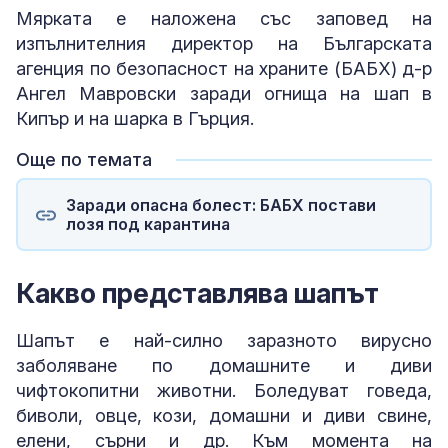
Мярката е наложена със заповед на
изпълнителния директор на Българската
агенция по безопасност на храните (БАБХ) д-р
Ангел Мавровски заради огнища на шап в
Кипър и на шарка в Гърция.
Още по темата
Заради опасна болест: БАБХ постави
лозя под карантина
Какво представлява шапът
Шапът е най-силно заразното вирусно
заболяване по домашните и диви
чифтокопитни животни. Боледуват говеда,
биволи, овце, кози, домашни и диви свине,
елени, сърни и др. Към момента на