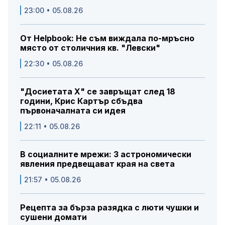
23:00 • 05.08.26
От Helpbook: Не съм виждала по-мръсно
място от столичния кв. "Левски"
22:30 • 05.08.26
"Досиетата Х" се завръщат след 18
години, Крис Картър сбъдва
първоначалната си идея
22:11 • 05.08.26
В социалните мрежи: 3 астрономически
явления предвещават края на света
21:57 • 05.08.26
Рецепта за бърза разядка с люти чушки и
сушени домати