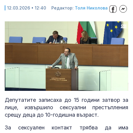
12.03.2026 • 12:40
Редактор:
Толя Николова
Loaded
:
Unmute
41.40%
Депутатите записаха до 15 години затвор за
лице, извършило сексуални престъпления
срещу деца до 10-годишна възраст.
За сексуален контакт трябва да има