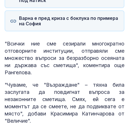
под натиск"
Варна е пред криза с боклука по примера
на София
"Всички ние сме сезирали многократно
отговорните институции, отправяли сме
множество въпроси за безразборно осеяната
ни държава със сметища", коментира още
Рангелова.
"Чуваме, че "Възраждане" – тяхна била
заслугата да повдигнат въпроса за
незаконните сметища. Смях, ей сега е
моментът да се смеете, не да подвиквате от
място", добави Красимира Катинчарова от
"Величие".