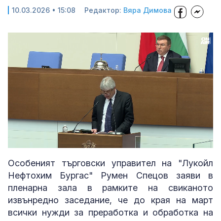
10.03.2026 • 15:08
Редактор:
Вяра Димова
Loaded
:
Unmute
43.99%
Особеният търговски управител на "Лукойл
Нефтохим Бургас" Румен Спецов заяви в
пленарна зала в рамките на свиканото
извънредно заседание, че до края на март
всички нужди за преработка и обработка на