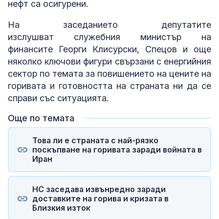
нефт са осигурени.
На заседанието депутатите
изслушват служебния министър на
финансите Георги Клисурски, Спецов и още
няколко ключови фигури свързани с енергийния
сектор по темата за повишението на цените на
горивата и готовността на страната ни да се
справи със ситуацията.
Още по темата
Това ли е страната с най-рязко
поскъпване на горивата заради войната в
Иран
НС заседава извънредно заради
доставките на горива и кризата в
Близкия изток