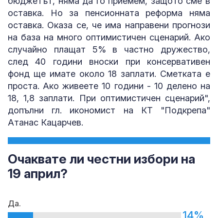
бюджетът, няма да го приемем, защото сме в
оставка. Но за пенсионната реформа няма
оставка. Оказа се, че има направени прогнози
на база на много оптимистичен сценарий. Ако
случайно плащат 5% в частно дружество,
след 40 години вноски при консервативен
фонд ще имате около 18 заплати. Сметката е
проста. Ако живеете 10 години - 10 делено на
18, 1,8 заплати. При оптимистичен сценарий",
допълни гл. икономист на КТ "Подкрепа"
Атанас Кацарчев.
Очаквате ли честни избори на
19 април?
Да.
14%