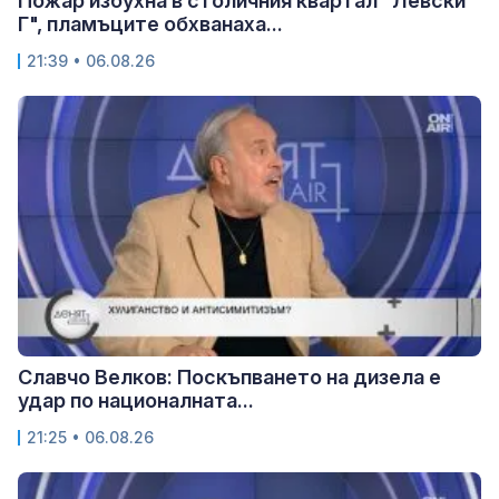
Пожар избухна в столичния квартал "Левски
Г", пламъците обхванаха...
21:39 • 06.08.26
Славчо Велков: Поскъпването на дизела е
удар по националната...
21:25 • 06.08.26