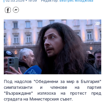
02.03.2026 • 19:09
Редактор:
Беатрис Младжова
Loaded
:
Unmute
100.00%
Под надслов "Обединени за мир в България"
симпатизанти и членове на партия
"Възраждане" излязоха на протест пред
сградата на Министерския съвет.