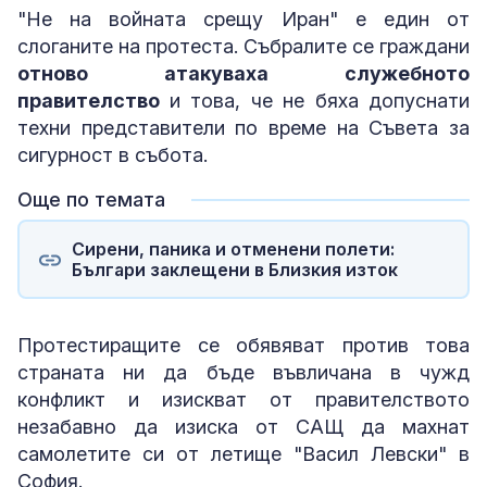
"Не на войната срещу Иран" е един от
слоганите на протеста. Събралите се граждани
отново атакуваха служебното
правителство
и това, че не бяха допуснати
техни представители по време на Съвета за
сигурност в събота.
Още по темата
Сирени, паника и отменени полети:
Българи заклещени в Близкия изток
Протестиращите се обявяват против това
страната ни да бъде въвличана в чужд
конфликт и изискват от правителството
незабавно да изиска от САЩ да махнат
самолетите си от летище "Васил Левски" в
София.