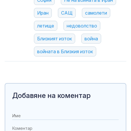
София
Не на войната в Иран
Иран
САЩ
самолети
летище
недоволство
Близкият изток
война
войната в Близкия изток
Добавяне на коментар