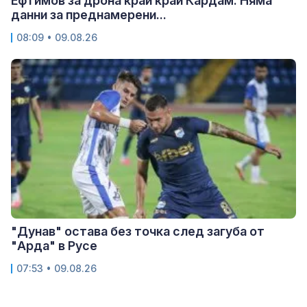
Ефтимов за дрона край край Кардам: Няма
данни за преднамерени...
08:09 • 09.08.26
"Дунав" остава без точка след загуба от
"Арда" в Русе
07:53 • 09.08.26