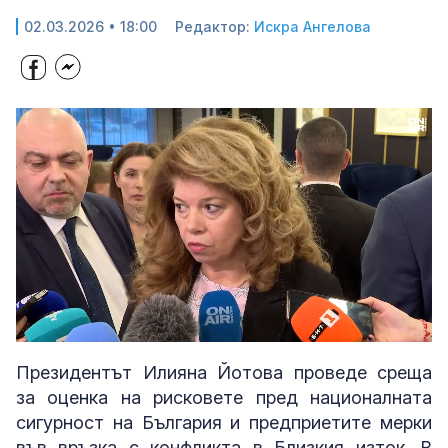
02.03.2026 • 18:00
Редактор:
Искра Ангелова
Loaded
:
Unmute
100.00%
Президентът Илияна Йотова проведе среща
за оценка на рисковете пред националната
сигурност на България и предприетите мерки
във връзка с конфликта в Близкия изток. В