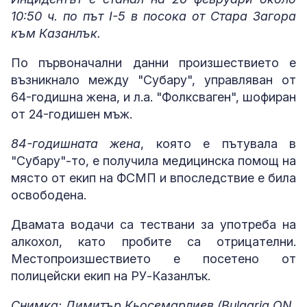
10:50 ч. по път I-5 в посока от Стара Загора
към Казанлък.
По първоначални данни произшествието е
възникнало между "Субару", управляван от
64-годишна жена, и л.а. "Фолксваген", шофиран
от 24-годишен мъж.
84-годишната жена
, която е пътувала в
"Субару"-то, е получила медицинска помощ на
място от екип на ФСМП и впоследствие е била
освободена.
Двамата водачи са тествани за употреба на
алкохол, като пробите са отрицателни.
Местопроизшествието е посетено от
полицейски екип на РУ-Казанлък.
Снимка: Димитър Кьосемарлиев (Bulgaria ON