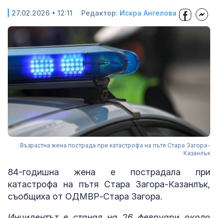
27.02.2026 • 12:11
Редактор:
Искра Ангелова
Възрастна жена пострада при катастрофа на пътя Стара Загора-
Казанлък
84-годишна жена е пострадала при
катастрофа на пътя Стара Загора-Казанлък,
съобщиха от ОДМВР-Стара Загора.
Инцидентът е станал на 26 февруари около