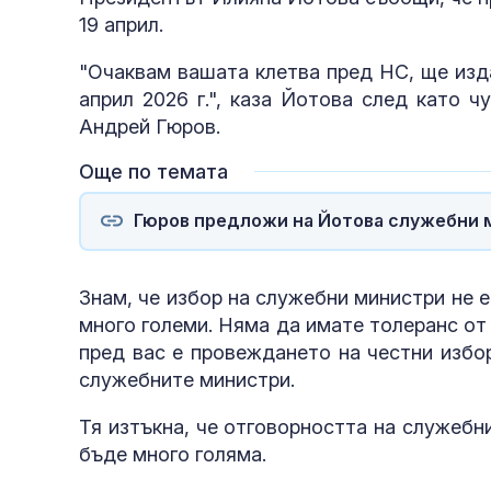
19 април.
"Очаквам вашата клетва пред НС, ще изд
април 2026 г.", каза Йотова след като 
Андрей Гюров.
Още по темата
Гюров предложи на Йотова служебни м
Знам, че избор на служебни министри не е
много големи. Няма да имате толеранс от 
пред вас е провеждането на честни избор
служебните министри.
Тя изтъкна, че отговорността на служеб
бъде много голяма.