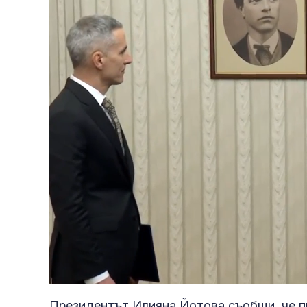
Loaded
:
Unmute
54.58%
Президентът Илияна Йотова съобщи, че п