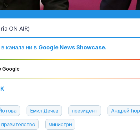
ia ON AIR)
 в канала ни в
Google News Showcase.
 Google
УК
Йотова
Емил Дечев
президент
Андрей Гю
 правителство
министри