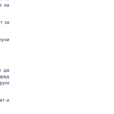
е на
т за
лучи
о да
пред
руги
ят и