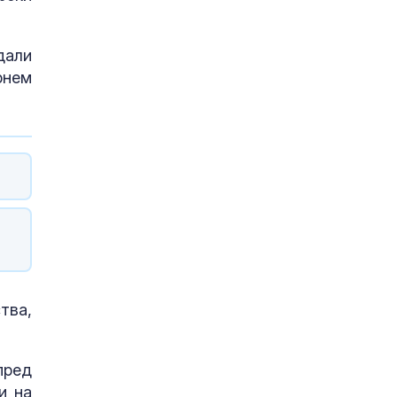
дали
рнем
тва,
пред
и на