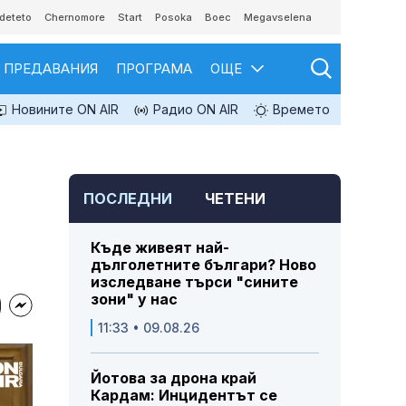
deteto
Chernomore
Start
Posoka
Boec
Megavselena
ПРЕДАВАНИЯ
ПРОГРАМА
ОЩЕ
Новините ON AIR
Радио ON AIR
Времето
ПОСЛЕДНИ
ЧЕТЕНИ
Къде живеят най-
дълголетните българи? Ново
изследване търси "сините
зони" у нас
11:33 • 09.08.26
Йотова за дрона край
Кардам: Инцидентът се