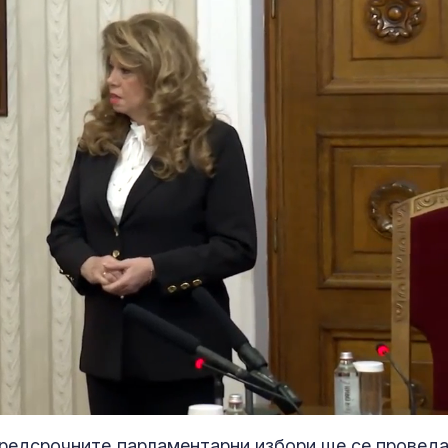
редсрочните парламентарни избори ще се проведа