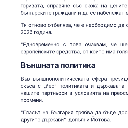
горивата, справяне със скока на цените
българските граждани и да се набележат м
Тя отново отбеляза, че е необходимо да
2026 година.
"Едновременно с това очаквам, че ще
европейските средства, от които има гол
Външната политика
Във външнополитическата сфера презид
скъса с „йес“ политиката и държавата
нашите партньори в условията на преосм
промени.
"Гласът на България трябва да бъде дост
другите държави“, допълни Йотова.