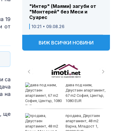
"Интер" (Маями) загуби от
"Монтерей" без Меси и
Суарес
а 19
и от
10:21 • 09.08.26
ВИЖ ВСИЧКИ НОВИНИ
и са
 и
дава под наем,
дача
 при
Двустаен апартамент,
а на
акво
67 m2 София, Център,
аят
1080 EUR
, ще
 секс –
продава, Двустаен
се
апартамент, 48 m2
е?
Варна, Младост 1,