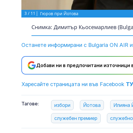
3
/
11
Гюров при Йотова
Снимка: Димитър Кьосемарлиев (Bulgar
Останете информирани с Bulgaria ON AIR и
Добави ни в предпочитани източници в
Харесайте страницата ни във Facebook
Т
Тагове:
избори
Йотова
Илияна 
служебен премиер
служебно