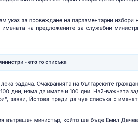
ам указ за провеждане на парламентарни избори н
чу имената на предложените за служебни министр
инистри - ето го списъка
 лека задача. Очакванията на българските граждан
В Кричим събират пари
Топлинен удар
100 дни, няма да имате и 100 дни. Най-важната за
за съдебните разходи
дехидратация
и", заяви, Йотова преди да чуе списъка с именат
на убития Георги
кърмачета: к
трябва да зн
родителите
ния вътрешен министър, който ще бъде Емил Дечев
Над 20 000 евакуирани
Кървене след
в Британска Колумбия
трябва ли да 
заради огромен пожар
притеснявам