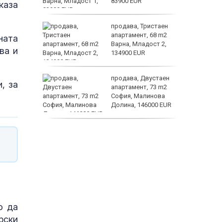
83900 EUR
каза
ината
продава, Тристаен
та са
апартамент, 68 m2
ната
о
Варна, Младост 2,
ва и
 първите
134900 EUR
астерои
нят
продава, Двустаен
, за
предване
апартамент, 73 m2
?
София, Малинова
Долина, 146000 EUR
дава под наем, Офис,
100 m2 София, Център,
800 EUR
о да
рски