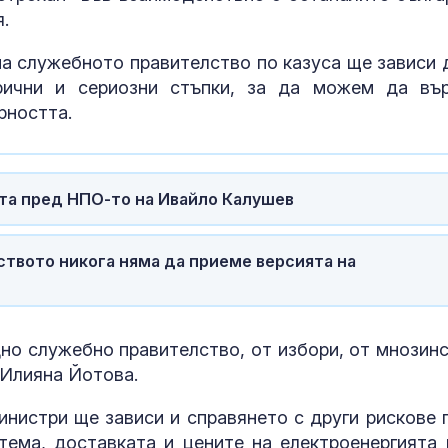
.
на служебното правителство по казуса ще зависи 
рични и сериозни стъпки, за да можем да въ
рността.
та пред НПО-то на Ивайло Калушев
ството никога няма да приеме версията на
дно служебно правителство, от избори, от мнозинс
 Илияна Йотова.
инистри ще зависи и справянето с други рискове 
стема, доставката и цените на електроенергията 