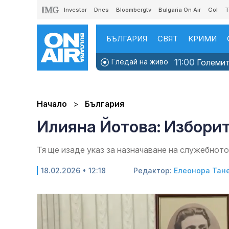
Investor
Dnes
Bloombergtv
Bulgaria On Air
Gol
T
БЪЛГАРИЯ
СВЯТ
КРИМИ
11:00
Гледай на живо
Големите
Начало
България
Илияна Йотова: Изборит
Тя ще изаде указ за назначаване на служебнот
18.02.2026 • 12:18
Редактор:
Елеонора Тан