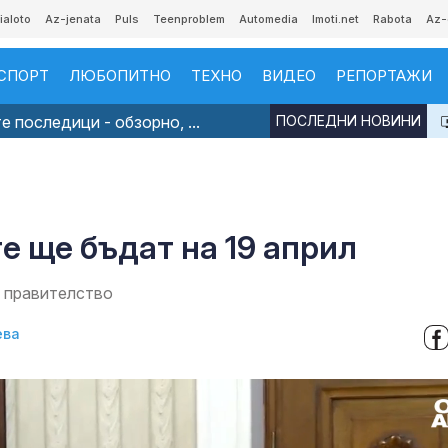
ialoto
Az-jenata
Puls
Teenproblem
Automedia
Imoti.net
Rabota
Az-
СПОРТ
ЛЮБОПИТНО
ТЕХНО
ВИДЕО
РЕПОРТАЖИ
 последици - обзорно, ...
ПОСЛЕДНИ НОВИНИ
е ще бъдат на 19 април
о правителство
ева