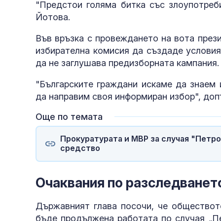
"Предстои голяма битка със злоупотреби
Йотова.
Във връзка с провеждането на вота през
избирателна комисия да създаде условия,
да не заглушава предизборната кампания.
"Българските граждани искаме да знаем 
да направим своя информиран избор", доп
Още по темата
Прокуратурата и МВР за случая "Петро
средство
Очаквания по разследванет
Държавният глава посочи, че обществот
бъде продължена работата по случая „Пе