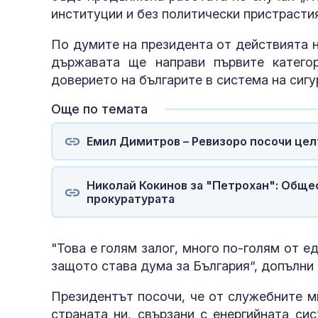
институции и без политически пристрастия
По думите на президента от действията 
държавата ще направи първите катего
доверието на българите в система на сигу
Още по темата
Емил Димитров – Ревизоро посочи цел
Николай Кокинов за "Петрохан": Обще
прокуратурата
"Това е голям залог, много по-голям от е
защото става дума за България“, допълни
Президентът посочи, че от служебните м
страната ни, свързани с енергийната си