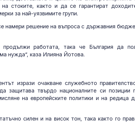
 на стоките, както и да се гарантират доходит
ерки за най-уязвимите групи.
 се намери решение на въпроса с държавния бюдже
 продължи работата, така че България да по
яма нужда“, каза Илияна Йотова.
ентът изрази очакване служебното правителств
 да защитава твърдо националните си позиции 
исляне на европейските политики и на редица д
атъчно силен и на висок тон, така както го прав