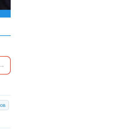
→
ров